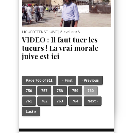
LIGUEDEFENSEJUIVE
| 8 avril 2016
VIDEO : Il faut tuer les
tueurs ! La vrai morale
juive est ici
Page 760 of 911
« First
‹ Previous
756
757
758
759
760
761
762
763
764
Next ›
Last »