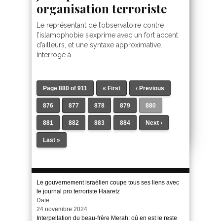
organisation terroriste
Le représentant de l’observatoire contre
l’islamophobie s’exprime avec un fort accent
d’ailleurs, et une syntaxe approximative.
Interrogé à...
Page 880 of 911
« First
‹ Previous
876
877
878
879
880
881
882
883
884
Next ›
Last »
Le gouvernement israélien coupe tous ses liens avec
le journal pro terroriste Haaretz
Date
24 novembre 2024
Interpellation du beau-frère Merah: où en est le reste