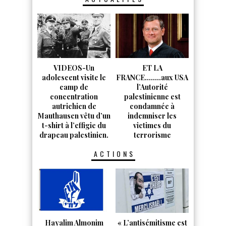
VIDEOS-Un
ET LA
adolescent visite le
FRANCE……..aux USA
camp de
l’Autorité
concentration
palestinienne est
autrichien de
condamnée à
Mauthausen vêtu d’un
indemniser les
t-shirt à l’effigie du
victimes du
drapeau palestinien.
terrorisme
ACTIONS
Hayalim Almonim
« L’antisémitisme est