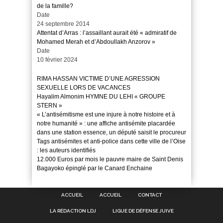
de la famille?
Date
24 septembre 2014
Attentat d’Arras : l’assaillant aurait été « admiratif de
Mohamed Merah et d’Abdoullakh Anzorov »
Date
10 février 2024
RIMA HASSAN VICTIME D’UNE AGRESSION
SEXUELLE LORS DE VACANCES
Hayalim Almonim HYMNE DU LEHI « GROUPE
STERN »
« L’antisémitisme est une injure à notre histoire et à
notre humanité » : une affiche antisémite placardée
dans une station essence, un député saisit le procureur
Tags antisémites et anti-police dans cette ville de l’Oise
: les auteurs identifiés
12.000 Euros par mois le pauvre maire de Saint Denis
Bagayoko épinglé par le Canard Enchaine
ACCUEIL
ACCUEIL
CONTACT
LA RÉDACTION LDJ
LIGUE DE DÉFENSE JUIVE