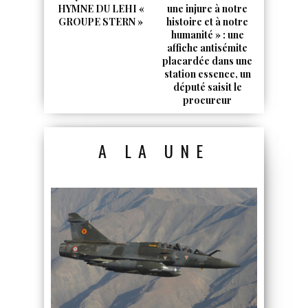
HYMNE DU LEHI «
une injure à notre
GROUPE STERN »
histoire et à notre
humanité » : une
affiche antisémite
placardée dans une
station essence, un
député saisit le
procureur
A LA UNE