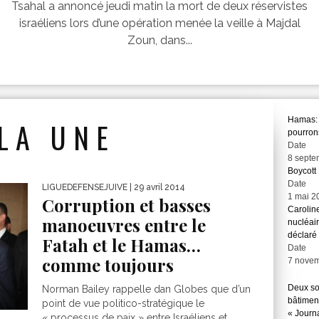
Tsahal a annoncé jeudi matin la mort de deux réservistes
israéliens lors d’une opération menée la veille à Majdal
Zoun, dans...
Hamas: 
LA UNE
pourrons
Date
8 septe
Boycot
Date
LIGUEDEFENSEJUIVE
| 29 avril 2014
1 mai 2
Corruption et basses
Caroline
manoeuvres entre le
nucléai
déclaré
Fatah et le Hamas…
Date
comme toujours
7 nove
Deux so
Norman Bailey rappelle dan Globes que d’un
bâtimen
point de vue politico-stratégique le
« Journ
« processus de paix » entre Israéliens et...