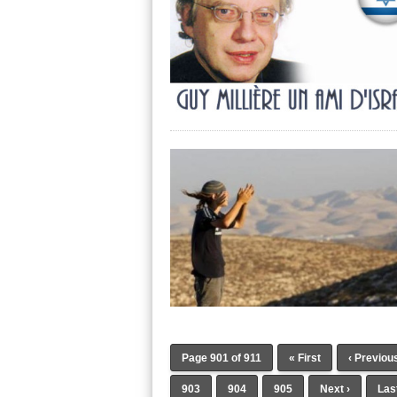
Page 901 of 911
« First
‹ Previou
903
904
905
Next ›
Las