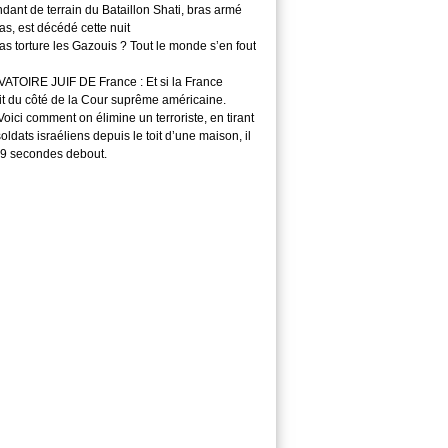
ant de terrain du Bataillon Shati, bras armé
s, est décédé cette nuit
s torture les Gazouis ? Tout le monde s’en fout
TOIRE JUIF DE France : Et si la France
it du côté de la Cour suprême américaine.
ici comment on élimine un terroriste, en tirant
soldats israéliens depuis le toit d’une maison, il
29 secondes debout.