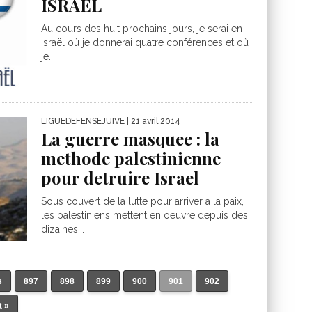
ISRAEL
Au cours des huit prochains jours, je serai en
Israël où je donnerai quatre conférences et où
je...
LIGUEDEFENSEJUIVE
| 21 avril 2014
La guerre masquee : la
methode palestinienne
pour detruire Israel
Sous couvert de la lutte pour arriver a la paix,
les palestiniens mettent en oeuvre depuis des
dizaines...
s
897
898
899
900
901
902
t »