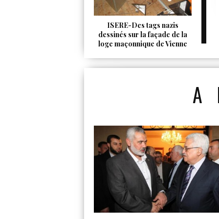
ISERE-Des tags nazis
dessinés sur la façade de la
loge maçonnique de Vienne
A 