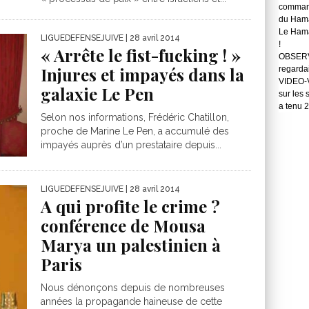
command
du Hama
Le Hama
LIGUEDEFENSEJUIVE
| 28 avril 2014
!
« Arrête le fist-fucking ! »
OBSERVA
Injures et impayés dans la
regarda
VIDEO-Vo
galaxie Le Pen
sur les 
a tenu 
Selon nos informations, Frédéric Chatillon,
proche de Marine Le Pen, a accumulé des
impayés auprès d’un prestataire depuis...
LIGUEDEFENSEJUIVE
| 28 avril 2014
A qui profite le crime ?
conférence de Mousa
Marya un palestinien à
Paris
Nous dénonçons depuis de nombreuses
années la propagande haineuse de cette