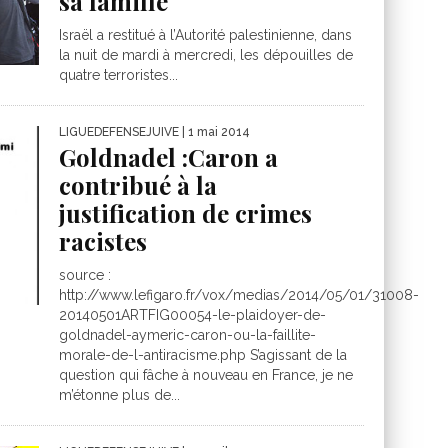
sa famille
Israël a restitué à l’Autorité palestinienne, dans
la nuit de mardi à mercredi, les dépouilles de
quatre terroristes...
LIGUEDEFENSEJUIVE
| 1 mai 2014
Goldnadel :Caron a
contribué à la
justification de crimes
racistes
source :
http://www.lefigaro.fr/vox/medias/2014/05/01/31008-
20140501ARTFIG00054-le-plaidoyer-de-
goldnadel-aymeric-caron-ou-la-faillite-
morale-de-l-antiracisme.php S’agissant de la
question qui fâche à nouveau en France, je ne
m’étonne plus de...