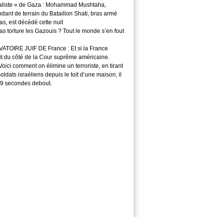
aliste » de Gaza : Mohammad Mushtaha,
ant de terrain du Bataillon Shati, bras armé
s, est décédé cette nuit
s torture les Gazouis ? Tout le monde s’en fout
TOIRE JUIF DE France : Et si la France
it du côté de la Cour suprême américaine.
ici comment on élimine un terroriste, en tirant
soldats israéliens depuis le toit d’une maison, il
29 secondes debout.