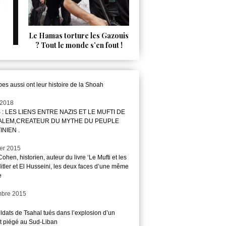
Le Hamas torture les Gazouis
? Tout le monde s’en fout !
es aussi ont leur histoire de la Shoah
 2018
 : LES LIENS ENTRE NAZIS ET LE MUFTI DE
ALEM,CREATEUR DU MYTHE DU PEUPLE
INIEN .
ier 2015
ohen, historien, auteur du livre ‘Le Mufti et les
 Hitler et El Husseini, les deux faces d’une même
e
orient.html
mbre 2015
ldats de Tsahal tués dans l’explosion d’un
t piégé au Sud-Liban