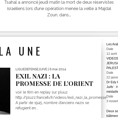
Tsahal a annoncé jeudi matin la mort de deux réservistes
israéliens lors d’une opération menée la veille à Majdal
Zoun, dans...
Les Arab
LA UNE
Date
12 avril
VIDEOS
JERUS
PALEST
LIGUEDEFENSEJUIVE
| 6 mai 2014
Date
EXIL NAZI : LA
22 janv
PROMESSE DE L’ORIENT
Dr Edy C
Juifs’ :
médaill
voir le film en replay sur pluuz
Date
http://pluzz.francetv.fr/videos/exil_nazi_la_promesse_de_l_
3 nove
A partir de 1945, nombre d’anciens nazis se
réfugient en...
Deux so
bâtimen