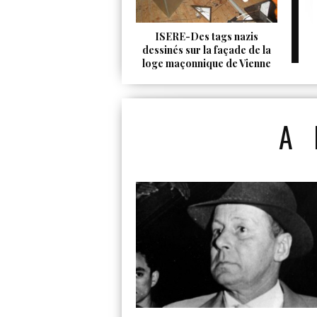
ISERE-Des tags nazis
dessinés sur la façade de la
loge maçonnique de Vienne
A 