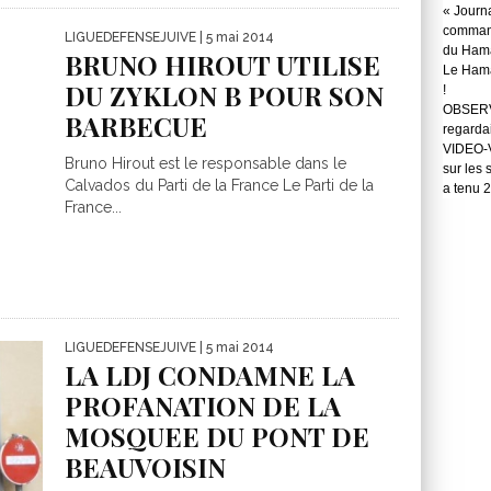
« Journ
command
LIGUEDEFENSEJUIVE
| 5 mai 2014
du Hama
BRUNO HIROUT UTILISE
Le Hama
DU ZYKLON B POUR SON
!
OBSERVA
BARBECUE
regarda
VIDEO-Vo
Bruno Hirout est le responsable dans le
sur les 
Calvados du Parti de la France Le Parti de la
a tenu 
France...
LIGUEDEFENSEJUIVE
| 5 mai 2014
LA LDJ CONDAMNE LA
PROFANATION DE LA
MOSQUEE DU PONT DE
BEAUVOISIN