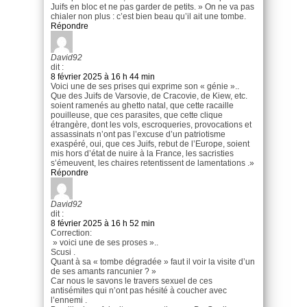
Juifs en bloc et ne pas garder de petits. » On ne va pas
chialer non plus : c’est bien beau qu’il ait une tombe.
Répondre
David92
dit :
8 février 2025 à 16 h 44 min
Voici une de ses prises qui exprime son « génie »..
Que des Juifs de Varsovie, de Cracovie, de Kiew, etc.
soient ramenés au ghetto natal, que cette racaille
pouilleuse, que ces parasites, que cette clique
étrangère, dont les vols, escroqueries, provocations et
assassinats n’ont pas l’excuse d’un patriotisme
exaspéré, oui, que ces Juifs, rebut de l’Europe, soient
mis hors d’état de nuire à la France, les sacristies
s’émeuvent, les chaires retentissent de lamentations .»
Répondre
David92
dit :
8 février 2025 à 16 h 52 min
Correction:
» voici une de ses proses »..
Scusi .
Quant à sa « tombe dégradée » faut il voir la visite d’un
de ses amants rancunier ? »
Car nous le savons le travers sexuel de ces
antisémites qui n’ont pas hésité à coucher avec
l’ennemi .