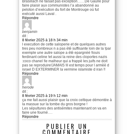
Brasillach ne faisait pas exception……De Gaulle pour
faire plaisir aux communistes l’a abandonné au
peloton d’exécution du fort de Montrouge où fut
exécuté aussi Laval .
Répondre
benjamin
dit :
8 février 2025 à 18 h 34 min
l execution de cette saloperie et de quelques autres
tres peu nombreux n a pas ètè suffisante loin de la !par
exemple une autre salope a ètè epargnèè !louis
ferdinant celine !et aussi la reine des cloportes nazis
:coco chanel !le malheur qui a frappè les juifs ne doit
pas se reproduire!JAMAIS !il est temps pour l armèè d
israel D EXTERMINER la vermine islamiste d iran !!
Répondre
herode
dit :
8 février 2025 à 19 h 12 min
ça me fait aussi plaisir que la croix celtique démontée à
la massue sur la tombe du gros borgne !
Les sépultures des antisémites maintenant on va en
faire une fourné….
Répondre
PUBLIER UN
COMMENTAIRE