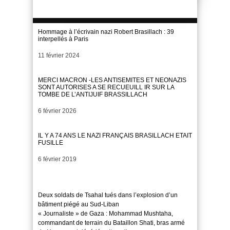
Hommage à l’écrivain nazi Robert Brasillach : 39
interpellés à Paris
Date
11 février 2024
MERCI MACRON -LES ANTISEMITES ET NEONAZIS
SONT AUTORISES A SE RECUEUILL IR SUR LA
TOMBE DE L’ANTIJUIF BRASSILLACH
Date
6 février 2026
IL Y A 74 ANS LE NAZI FRANÇAIS BRASILLACH ETAIT
FUSILLE
Date
6 février 2019
Deux soldats de Tsahal tués dans l’explosion d’un
bâtiment piégé au Sud-Liban
« Journaliste » de Gaza : Mohammad Mushtaha,
commandant de terrain du Bataillon Shati, bras armé