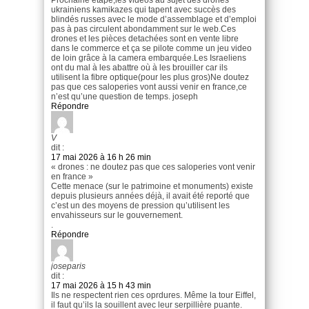
Prochaine etape,les videos au sujet des drones
ukrainiens kamikazes qui tapent avec succès des
blindés russes avec le mode d’assemblage et d’emploi
pas à pas circulent abondamment sur le web.Ces
drones et les pièces detachées sont en vente libre
dans le commerce et ça se pilote comme un jeu video
de loin grâce à la camera embarquée.Les Israeliens
ont du mal à les abattre où à les brouiller car ils
utilisent la fibre optique(pour les plus gros)Ne doutez
pas que ces saloperies vont aussi venir en france,ce
n’est qu’une question de temps. joseph
Répondre
V
dit :
17 mai 2026 à 16 h 26 min
« drones : ne doutez pas que ces saloperies vont venir
en france »
Cette menace (sur le patrimoine et monuments) existe
depuis plusieurs années déjà, il avait été reporté que
c’est un des moyens de pression qu’utilisent les
envahisseurs sur le gouvernement.
.
Répondre
joseparis
dit :
17 mai 2026 à 15 h 43 min
Ils ne respectent rien ces oprdures. Même la tour Eiffel,
il faut qu’ils la souillent avec leur serpillière puante.