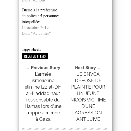
Tuerie à la préfecture
de police : 5 personnes
interpellées
14 octobre 2019
Dans "Actualités"
happywheels
RELATED ITEMS
← Previous Story
Next Story →
L’armée
LE BNVCA
israélienne
DÉPOSE DE
élimine Izz al-Din
PLAINTE POUR
al-Haddad haut
UN JEUNE
responsable du
NIÇOIS VICTIME
Hamas lors d’une
D’UNE
frappe aérienne
AGRESSION
à Gaza
ANTIJUIVE