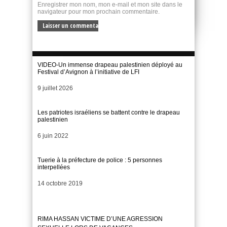
Enregistrer mon nom, mon e-mail et mon site dans le
navigateur pour mon prochain commentaire.
VIDEO-Un immense drapeau palestinien déployé au
Festival d’Avignon à l’initiative de LFI
Date
9 juillet 2026
Les patriotes israéliens se battent contre le drapeau
palestinien
Date
6 juin 2022
Tuerie à la préfecture de police : 5 personnes
interpellées
Date
14 octobre 2019
RIMA HASSAN VICTIME D’UNE AGRESSION