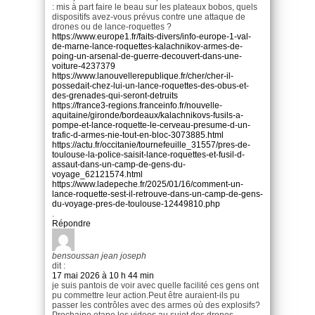
: mis à part faire le beau sur les plateaux bobos, quels
dispositifs avez-vous prévus contre une attaque de
drones ou de lance-roquettes ?
https://www.europe1.fr/faits-divers/info-europe-1-val-
de-marne-lance-roquettes-kalachnikov-armes-de-
poing-un-arsenal-de-guerre-decouvert-dans-une-
voiture-4237379
https://www.lanouvellerepublique.fr/cher/cher-il-
possedait-chez-lui-un-lance-roquettes-des-obus-et-
des-grenades-qui-seront-detruits
https://france3-regions.franceinfo.fr/nouvelle-
aquitaine/gironde/bordeaux/kalachnikovs-fusils-a-
pompe-et-lance-roquette-le-cerveau-presume-d-un-
trafic-d-armes-nie-tout-en-bloc-3073885.html
https://actu.fr/occitanie/tournefeuille_31557/pres-de-
toulouse-la-police-saisit-lance-roquettes-et-fusil-d-
assaut-dans-un-camp-de-gens-du-
voyage_62121574.html
https://www.ladepeche.fr/2025/01/16/comment-un-
lance-roquette-sest-il-retrouve-dans-un-camp-de-gens-
du-voyage-pres-de-toulouse-12449810.php
.
Répondre
bensoussan jean joseph
dit :
17 mai 2026 à 10 h 44 min
je suis pantois de voir avec quelle facilité ces gens ont
pu commettre leur action.Peut être auraient-ils pu
passer les contrôles avec des armes où des explosifs?