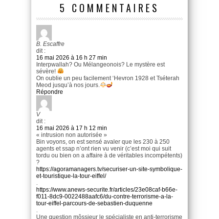
5 COMMENTAIRES
B. Escaffre
dit :
16 mai 2026 à 16 h 27 min
Interpwallah? Ou Mélangeonois? Le mystère est
sévère!
On oublie un peu facilement ‘Hevron 1928 et Tséterah
Meod jusqu’à nos jours.
Répondre
V
dit :
16 mai 2026 à 17 h 12 min
« intrusion non autorisée »
Bin voyons, on est sensé avaler que les 230 à 250
agents et ssap n’ont rien vu venir (c’est moi qui suit
tordu ou bien on a affaire à de véritables incompétents)
?
https://agoramanagers.tv/securiser-un-site-symbolique-
et-touristique-la-tour-eiffel/
.
https://www.anews-securite.fr/articles/23e08caf-b66e-
f011-8dc9-0022488aafc6/du-contre-terrorisme-a-la-
tour-eiffel-parcours-de-sebastien-duquenne
.
Une question môssieur le spécialiste en anti-terrorisme