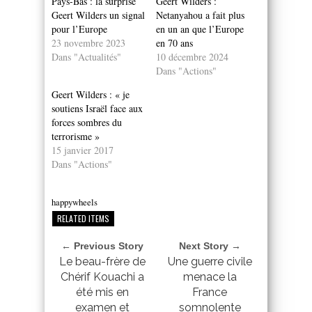
Pays-Bas : la surprise
Geert Wilders :
Geert Wilders un signal
Netanyahou a fait plus
pour l’Europe
en un an que l’Europe
23 novembre 2023
en 70 ans
Dans "Actualités"
10 décembre 2024
Dans "Actions"
Geert Wilders : « je
soutiens Israël face aux
forces sombres du
terrorisme »
15 janvier 2017
Dans "Actions"
happywheels
RELATED ITEMS
← Previous Story
Next Story →
Le beau-frère de
Une guerre civile
Chérif Kouachi a
menace la
été mis en
France
examen et
somnolente