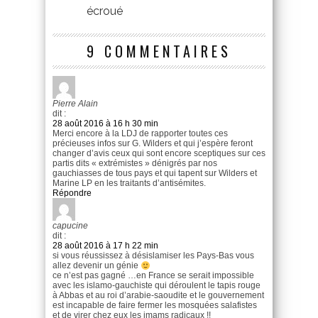
écroué
9 COMMENTAIRES
Pierre Alain
dit :
28 août 2016 à 16 h 30 min
Merci encore à la LDJ de rapporter toutes ces
précieuses infos sur G. Wilders et qui j’espère feront
changer d’avis ceux qui sont encore sceptiques sur ces
partis dits « extrémistes » dénigrés par nos
gauchiasses de tous pays et qui tapent sur Wilders et
Marine LP en les traitants d’antisémites.
Répondre
capucine
dit :
28 août 2016 à 17 h 22 min
si vous réussissez à désislamiser les Pays-Bas vous
allez devenir un génie
ce n’est pas gagné …en France se serait impossible
avec les islamo-gauchiste qui déroulent le tapis rouge
à Abbas et au roi d’arabie-saoudite et le gouvernement
est incapable de faire fermer les mosquées salafistes
et de virer chez eux les imams radicaux !!