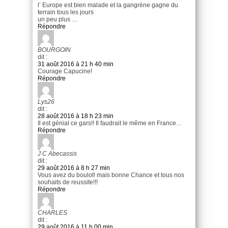
l’ Europe est bien malade et la gangrène gagne du
terrain tous les jours
un peu plus …
Répondre
BOURGOIN
dit :
31 août 2016 à 21 h 40 min
Courage Capucine!
Répondre
Lys26
dit :
28 août 2016 à 18 h 23 min
Il est génial ce gars!! Il faudrait le même en France…
Répondre
J C Abecassis
dit :
29 août 2016 à 8 h 27 min
Vous avez du boulot! mais bonne Chance et tous nos
souhaits de reussite!!!
Répondre
CHARLES
dit :
29 août 2016 à 11 h 00 min