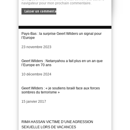
navigateur pour mon prochain commentaire.
Pays-Bas : la surprise Geert Wilders un signal pour
l’Europe
Date
23 novembre 2023
Geert Wilders : Netanyahou a fait plus en un an que
l’Europe en 70 ans
Date
10 décembre 2024
Geert Wilders : « je soutiens Israël face aux forces
sombres du terrorisme »
Date
15 janvier 2017
RIMA HASSAN VICTIME D’UNE AGRESSION
SEXUELLE LORS DE VACANCES