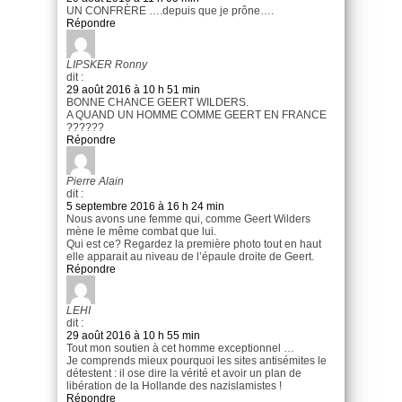
UN CONFRÈRE ….depuis que je prône….
Répondre
LIPSKER Ronny
dit :
29 août 2016 à 10 h 51 min
BONNE CHANCE GEERT WILDERS.
A QUAND UN HOMME COMME GEERT EN FRANCE
??????
Répondre
Pierre Alain
dit :
5 septembre 2016 à 16 h 24 min
Nous avons une femme qui, comme Geert Wilders
mène le même combat que lui.
Qui est ce? Regardez la première photo tout en haut
elle apparait au niveau de l’épaule droite de Geert.
Répondre
LEHI
dit :
29 août 2016 à 10 h 55 min
Tout mon soutien à cet homme exceptionnel …
Je comprends mieux pourquoi les sites antisémites le
détestent : il ose dire la vérité et avoir un plan de
libération de la Hollande des nazislamistes !
Répondre