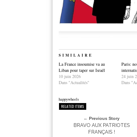
SIMILAIRE
La France insoumise va au
Paris: no
Liban pour taper sur Israël
internati
10 juin 2026
24 juin 
Dans "Actualités"
Dans "Ac
happywheels
RELATED ITEMS
← Previous Story
BRAVO AUX PATRIOTES
FRANÇAIS !