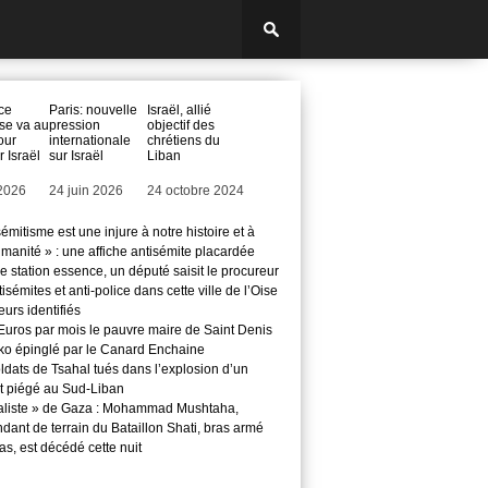
ce
Paris: nouvelle
Israël, allié
se va au
pression
objectif des
our
internationale
chrétiens du
r Israël
sur Israël
Liban
 2026
Date
24 juin 2026
Date
24 octobre 2024
sémitisme est une injure à notre histoire et à
manité » : une affiche antisémite placardée
 station essence, un député saisit le procureur
isémites et anti-police dans cette ville de l’Oise
teurs identifiés
Euros par mois le pauvre maire de Saint Denis
o épinglé par le Canard Enchaine
ldats de Tsahal tués dans l’explosion d’un
t piégé au Sud-Liban
aliste » de Gaza : Mohammad Mushtaha,
ant de terrain du Bataillon Shati, bras armé
s, est décédé cette nuit