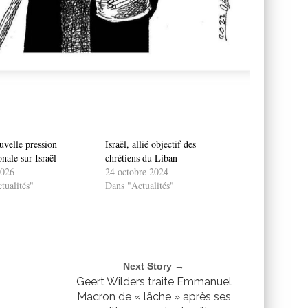
uvelle pression
Israël, allié objectif des
onale sur Israël
chrétiens du Liban
2026
24 octobre 2024
tualités"
Dans "Actualités"
Next Story →
Geert Wilders traite Emmanuel
Macron de « lâche » après ses