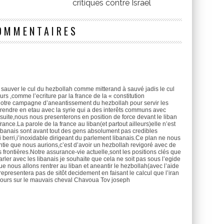
critiques contre Israël
OMMENTAIRES
 à sauver le cul du hezbollah comme mitterand à sauvé jadis le cul
rs ,comme l’ecriture par la france de la « constitution
notre campagne d’aneantissement du hezbollah pour servir les
prendre en etau avec la syrie qui a des interêts communs avec
uite,nous nous presenterons en position de force devant le liban
rance.La parole de la france au liban(et partout ailleurs)elle n’est
libanais sont avant tout des gens absolument pas credibles
 berri,i’inoxidable dirigeant du parlement libanais.Ce plan ne nous
antie que nous aurions,c’est d’avoir un hezbollah revigoré avec de
 frontières.Notre assurance-vie actuelle,sont les positions clés que
ler avec les libanais je souhaite que cela ne soit pas sous l’egide
ue nous allons rentrer au liban et aneantir le hezbollah(avec l’aide
representera pas de sitôt decidement en faisant le calcul que l’iran
jours sur le mauvais cheval Chavoua Tov joseph