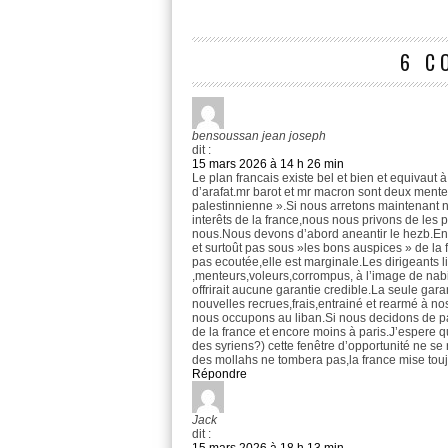
6 C
bensoussan jean joseph
dit :
15 mars 2026 à 14 h 26 min
Le plan francais existe bel et bien et equivaut
d’arafat.mr barot et mr macron sont deux menteu
palestinnienne ».Si nous arretons maintenant 
interêts de la france,nous nous privons de les 
nous.Nous devons d’abord aneantir le hezb.Ens
et surtoût pas sous »les bons auspices » de la f
pas ecoutée,elle est marginale.Les dirigeants 
,menteurs,voleurs,corrompus, à l’image de nabi
offrirait aucune garantie credible.La seule gar
nouvelles recrues,frais,entrainé et rearmé à nos
nous occupons au liban.Si nous decidons de par
de la france et encore moins à paris.J’espere q
des syriens?) cette fenêtre d’opportunité ne se 
des mollahs ne tombera pas,la france mise tou
Répondre
Jack
dit :
15 mars 2026 à 18 h 13 min