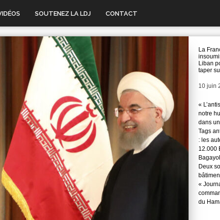
VIDÉOS
SOUTENEZ LA LDJ
CONTACT
La Fran
insoumi
Liban p
taper su
Date
10 juin
« L’anti
notre hu
dans une
Tags ant
: les au
12.000 
Bagayok
Deux so
bâtimen
« Journ
command
du Hama