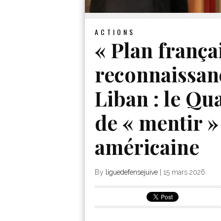
ACTIONS
« Plan françai
reconnaissanc
Liban : le Qu
de « mentir »
américaine
By
liguedefensejuive
|
15 mars 2026