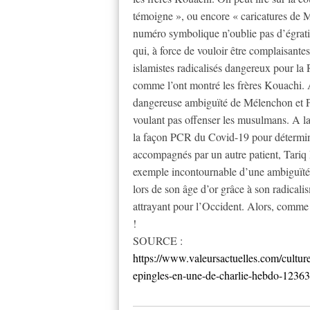
témoigne », ou encore « caricatures de 
numéro symbolique n’oublie pas d’égrati
qui, à force de vouloir être complaisantes
islamistes radicalisés dangereux pour la 
comme l’ont montré les frères Kouachi. Ai
dangereuse ambiguïté de Mélenchon et Ple
voulant pas offenser les musulmans. A la 
la façon PCR du Covid-19 pour déterminer
accompagnés par un autre patient, Tariq R
exemple incontournable d’une ambiguïté 
lors de son âge d’or grâce à son radical
attrayant pour l’Occident. Alors, comme l
!
SOURCE :
https://www.valeursactuelles.com/cultur
epingles-en-une-de-charlie-hebdo-1236