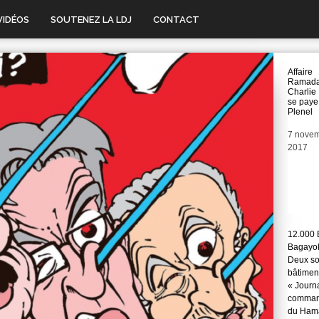
VIDÉOS
SOUTENEZ LA LDJ
CONTACT
Affaire
Ramada
Charlie
se pay
Plenel
Date
7 nove
2017
12.000 
Bagayok
Deux so
bâtimen
« Journ
command
du Hama