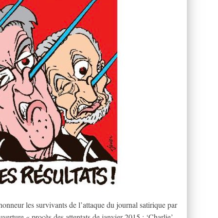
nneur les survivants de l’attaque du journal satirique par
uverture « procès des attentats de janvier 2015 : ‘Charlie’