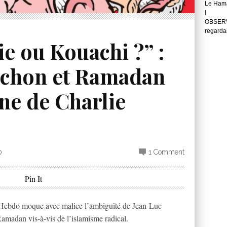
Le Hama
!
OBSERVA
regarda
ie ou Kouachi ?” :
nchon et Ramadan
ne de Charlie
0
1 Comment
Pin It
Hebdo moque avec malice l’ambiguïté de Jean-Luc
madan vis-à-vis de l’islamisme radical.