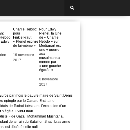
Charlie Hebdo:
Pour Edwy
n:
pour
Plenel, la Une
 Hebdo
Finkielkraut,
de « Charlie
e Edwy
« Plenel est ivre
Hebdo » sur
de lui-même »
Mediapart est
une « guerre
aux
mbre
Date
19 novembre
musulmans »
2017
menée par
« une gauche
égarée »
Date
8 novembre
2017
Euros par mois le pauvre maire de Saint Denis
o épinglé par le Canard Enchaine
ldats de Tsahal tués dans l’explosion d’un
t piégé au Sud-Liban
aliste » de Gaza : Mohammad Mushtaha,
ant de terrain du Bataillon Shati, bras armé
s, est décédé cette nuit