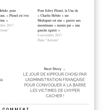
Hebdo: pour
Pour Edwy Plenel, la Une de
aut, « Plenel est ivre
« Charlie Hebdo » sur
ême »
Mediapart est une « guerre aux
mbre 2017
musulmans » menée par « une
tions"
gauche égarée »
8 novembre 2017
Dans "Actions"
Next Story →
LE JOUR DE KIPPOUR CHOISI PAR
ia
L’ADMINISTRATION FRANÇAISE
POUR CONVOQUER A LA BARRE
LES VICTIMES DE L’HYPER
CACHER !
1 COMMENT