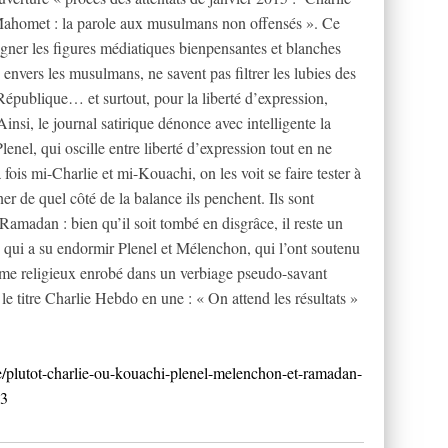
Mahomet : la parole aux musulmans non offensés ». Ce
gner les figures médiatiques bienpensantes et blanches
 envers les musulmans, ne savent pas filtrer les lubies des
République… et surtout, pour la liberté d’expression,
nsi, le journal satirique dénonce avec intelligente la
nel, qui oscille entre liberté d’expression tout en ne
fois mi-Charlie et mi-Kouachi, on les voit se faire tester à
 de quel côté de la balance ils penchent. Ils sont
amadan : bien qu’il soit tombé en disgrâce, il reste un
qui a su endormir Plenel et Mélenchon, qui l’ont soutenu
isme religieux enrobé dans un verbiage pseudo-savant
e titre Charlie Hebdo en une : « On attend les résultats »
e/plutot-charlie-ou-kouachi-plenel-melenchon-et-ramadan-
33