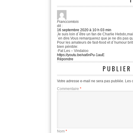
Franccomtois
dit :
16 septembre 2020 à 10 h 03 min
Je suis loin d´être un fan de Charlie Hebdo,mai
´en dire.Vous remarquerez que je ne dis pas qu
Pour les amateurs de fast-food et d´humour briti
bien pénible:
-Fat Les – Vindaloo
https://youtu.be/va6nPu-1auE
Répondre
PUBLIER
Votre adresse e-mail ne sera pas publiée.
Les 
Commentaire
*
Nom
*