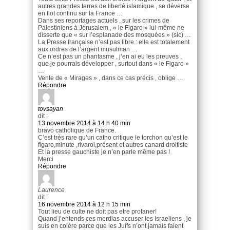
autres grandes terres de liberté islamique , se déverse
en flot continu sur la France …
Dans ses reportages actuels , sur les crimes de
Palestiniens à Jérusalem , « le Figaro » lui-même ne
disserte que « sur l’esplanade des mosquées » (sic) …
La Presse française n’est pas libre : elle est totalement
aux ordres de l’argent musulman …
Ce n’est pas un phantasme , j’en ai eu les preuves ,
que je pourrais développer , surtout dans « le Figaro »
…
Vente de « Mirages » , dans ce cas précis , oblige …
Répondre
tovsayan
dit :
13 novembre 2014 à 14 h 40 min
bravo catholique de France.
C’est très rare qu’un catho critique le torchon qu’est le
figaro,minute ,rivarol,présent et autres canard droitiste
Et la presse gauchiste je n’en parle même pas !
Merci
Répondre
Laurence
dit :
16 novembre 2014 à 12 h 15 min
Tout lieu de culte ne doit pas etre profaner!
Quand j’entends ces merdias accuser les Israeliens , je
suis en colère parce que les Juifs n’ont jamais faient