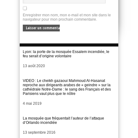
Enregistrer mon nom, mon e-mail et mon site dans le
navigateur pour mon prochain commentaire.
Lyon: la porte de la mosquée Essalem incendiée, le
feu serait d’origine volontaire
Date
13 août 2020
VIDEO : Le cheikh gazaoui Mahmoud Al-Hasanat
reproche aux dirigeants arabes de « geindre » sur la
cathédrale Notre-Dame : le sang des Français et des
Parisiens vaut plus que le nôtre
Date
4 mai 2019
La mosquée que fréquentait l’auteur de l’attaque
d’Orlando incendiée
Date
13 septembre 2016