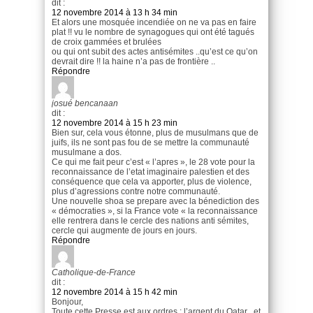
dit :
12 novembre 2014 à 13 h 34 min
Et alors une mosquée incendiée on ne va pas en faire
plat !! vu le nombre de synagogues qui ont été tagués
de croix gammées et brulées
ou qui ont subit des actes antisémites ..qu’est ce qu’on
devrait dire !! la haine n’a pas de frontière ..
Répondre
josué bencanaan
dit :
12 novembre 2014 à 15 h 23 min
Bien sur, cela vous étonne, plus de musulmans que de
juifs, ils ne sont pas fou de se mettre la communauté
musulmane a dos.
Ce qui me fait peur c’est « l’apres », le 28 vote pour la
reconnaissance de l’etat imaginaire palestien et des
conséquence que cela va apporter, plus de violence,
plus d’agressions contre notre communauté.
Une nouvelle shoa se prepare avec la bénediction des
« démocraties », si la France vote « la reconnaissance
elle rentrera dans le cercle des nations anti sémites,
cercle qui augmente de jours en jours.
Répondre
Catholique-de-France
dit :
12 novembre 2014 à 15 h 42 min
Bonjour,
Toute cette Presse est aux ordres : l’argent du Qatar , et