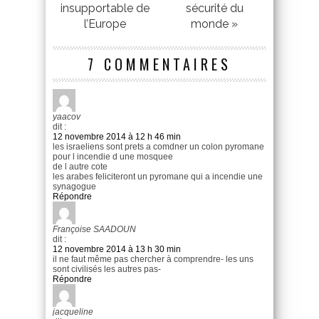
insupportable de
sécurité du
l’Europe
monde »
7 COMMENTAIRES
yaacov
dit :
12 novembre 2014 à 12 h 46 min
les israeliens sont prets a comdner un colon pyromane
pour l incendie d une mosquee
de l autre cote
les arabes feliciteront un pyromane qui a incendie une
synagogue
Répondre
Françoise SAADOUN
dit :
12 novembre 2014 à 13 h 30 min
il ne faut même pas chercher à comprendre- les uns
sont civilisés les autres pas-
Répondre
jacqueline