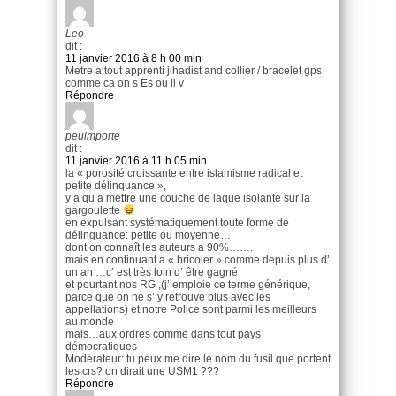
Leo
dit :
11 janvier 2016 à 8 h 00 min
Metre a tout apprenti jihadist and collier / bracelet gps
comme ca on s Es ou il v
Répondre
peuimporte
dit :
11 janvier 2016 à 11 h 05 min
la « porosité croissante entre islamisme radical et
petite délinquance »,
y a qu a mettre une couche de laque isolante sur la
gargoulette
en expulsant systématiquement toute forme de
délinquance: petite ou moyenne…
dont on connaît les auteurs a 90%…….
mais en continuant a « bricoler » comme depuis plus d’
un an …c’ est très loin d’ être gagné
et pourtant nos RG ,(j’ emploie ce terme générique,
parce que on ne s’ y retrouve plus avec les
appellations) et notre Police sont parmi les meilleurs
au monde
mais…aux ordres comme dans tout pays
démocratiques
Modérateur: tu peux me dire le nom du fusil que portent
les crs? on dirait une USM1 ???
Répondre