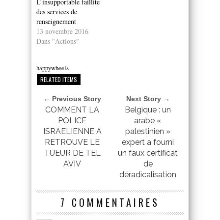
L’insupportable faillite
des services de
renseignement
13 novembre 2016
Dans "Actions"
happywheels
RELATED ITEMS
← Previous Story
Next Story →
COMMENT LA
Belgique : un
POLICE
arabe «
ISRAELIENNE A
palestinien »
RETROUVE LE
expert a fourni
TUEUR DE TEL
un faux certificat
AVIV
de
déradicalisation
7 COMMENTAIRES