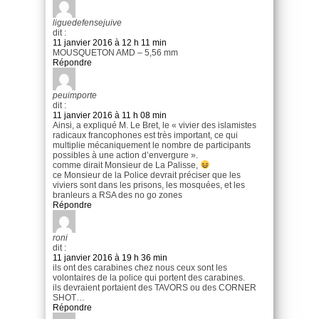
liguedefensejuive
dit :
11 janvier 2016 à 12 h 11 min
MOUSQUETON AMD – 5,56 mm
Répondre
peuimporte
dit :
11 janvier 2016 à 11 h 08 min
Ainsi, a expliqué M. Le Bret, le « vivier des islamistes
radicaux francophones est très important, ce qui
multiplie mécaniquement le nombre de participants
possibles à une action d’envergure ».
comme dirait Monsieur de La Palisse,
ce Monsieur de la Police devrait préciser que les
viviers sont dans les prisons, les mosquées, et les
branleurs a RSA des no go zones
Répondre
roni
dit :
11 janvier 2016 à 19 h 36 min
ils ont des carabines chez nous ceux sont les
volontaires de la police qui portent des carabines.
ils devraient portaient des TAVORS ou des CORNER
SHOT…
Répondre