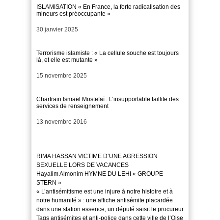
ISLAMISATION « En France, la forte radicalisation des
mineurs est préoccupante »
Date
30 janvier 2025
Terrorisme islamiste : « La cellule souche est toujours
là, et elle est mutante »
Date
15 novembre 2025
Chartrain Ismaël Mostefaï : L’insupportable faillite des
services de renseignement
Date
13 novembre 2016
RIMA HASSAN VICTIME D’UNE AGRESSION
SEXUELLE LORS DE VACANCES
Hayalim Almonim HYMNE DU LEHI « GROUPE
STERN »
« L’antisémitisme est une injure à notre histoire et à
notre humanité » : une affiche antisémite placardée
dans une station essence, un député saisit le procureur
Tags antisémites et anti-police dans cette ville de l’Oise