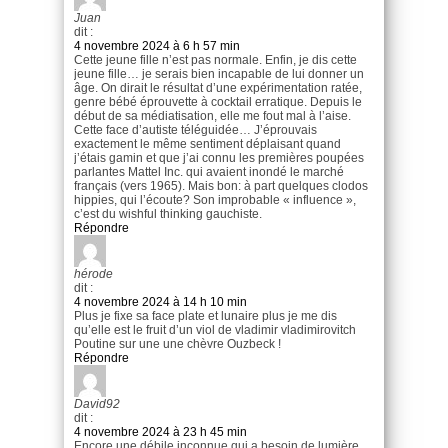
Juan
dit :
4 novembre 2024 à 6 h 57 min
Cette jeune fille n’est pas normale. Enfin, je dis cette
jeune fille… je serais bien incapable de lui donner un
âge. On dirait le résultat d’une expérimentation ratée,
genre bébé éprouvette à cocktail erratique. Depuis le
début de sa médiatisation, elle me fout mal à l’aise.
Cette face d’autiste téléguidée… J’éprouvais
exactement le même sentiment déplaisant quand
j’étais gamin et que j’ai connu les premières poupées
parlantes Mattel Inc. qui avaient inondé le marché
français (vers 1965). Mais bon: à part quelques clodos
hippies, qui l’écoute? Son improbable « influence »,
c’est du wishful thinking gauchiste.
Répondre
hérode
dit :
4 novembre 2024 à 14 h 10 min
Plus je fixe sa face plate et lunaire plus je me dis
qu’elle est le fruit d’un viol de vladimir vladimirovitch
Poutine sur une une chèvre Ouzbeck !
Répondre
David92
dit :
4 novembre 2024 à 23 h 45 min
Encore une débile inconnue qui a besoin de lumière .