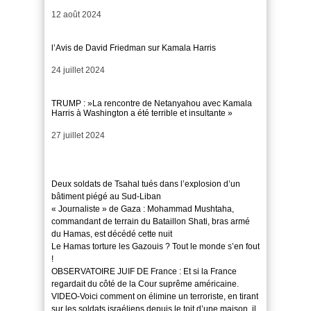
Date
12 août 2024
l’Avis de David Friedman sur Kamala Harris
Date
24 juillet 2024
TRUMP : »La rencontre de Netanyahou avec Kamala
Harris à Washington a été terrible et insultante »
Date
27 juillet 2024
Deux soldats de Tsahal tués dans l’explosion d’un
bâtiment piégé au Sud-Liban
« Journaliste » de Gaza : Mohammad Mushtaha,
commandant de terrain du Bataillon Shati, bras armé
du Hamas, est décédé cette nuit
Le Hamas torture les Gazouis ? Tout le monde s’en fout
!
OBSERVATOIRE JUIF DE France : Et si la France
regardait du côté de la Cour suprême américaine.
VIDEO-Voici comment on élimine un terroriste, en tirant
sur les soldats israéliens depuis le toit d’une maison, il