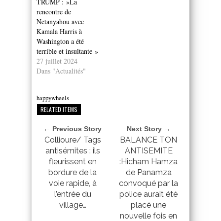
TRUMP : »La
rencontre de
Netanyahou avec
Kamala Harris à
Washington a été
terrible et insultante »
27 juillet 2024
Dans "Actualités"
happywheels
RELATED ITEMS
← Previous Story
Next Story →
Collioure/ Tags
BALANCE TON
antisémites : ils
ANTISEMITE
fleurissent en
:Hicham Hamza
bordure de la
de Panamza
voie rapide, à
convoqué par la
l’entrée du
police aurait été
village…
placé une
nouvelle fois en