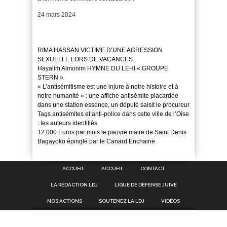
Date
24 mars 2024
RIMA HASSAN VICTIME D’UNE AGRESSION
SEXUELLE LORS DE VACANCES
Hayalim Almonim HYMNE DU LEHI « GROUPE
STERN »
« L’antisémitisme est une injure à notre histoire et à
notre humanité » : une affiche antisémite placardée
dans une station essence, un député saisit le procureur
Tags antisémites et anti-police dans cette ville de l’Oise
: les auteurs identifiés
12.000 Euros par mois le pauvre maire de Saint Denis
Bagayoko épinglé par le Canard Enchaine
ACCUEIL
ACCUEIL
CONTACT
LA RÉDACTION LDJ
LIGUE DE DÉFENSE JUIVE
NOS ACTIONS
SOUTENEZ LA LDJ
VIDÉOS