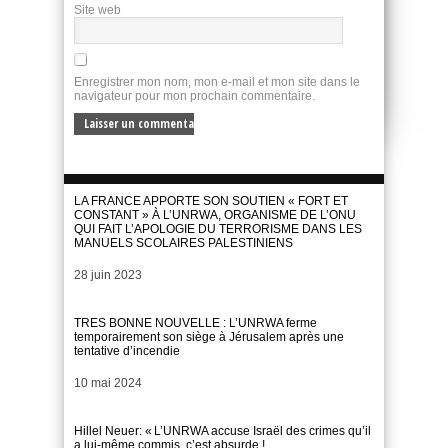
Site web
Enregistrer mon nom, mon e-mail et mon site dans le
navigateur pour mon prochain commentaire.
LA FRANCE APPORTE SON SOUTIEN « FORT ET
CONSTANT » À L’UNRWA, ORGANISME DE L’ONU
QUI FAIT L’APOLOGIE DU TERRORISME DANS LES
MANUELS SCOLAIRES PALESTINIENS
Date
28 juin 2023
TRES BONNE NOUVELLE : L’UNRWA ferme
temporairement son siège à Jérusalem après une
tentative d’incendie
Date
10 mai 2024
Hillel Neuer: « L’UNRWA accuse Israël des crimes qu’il
a lui-même commis, c’est absurde !