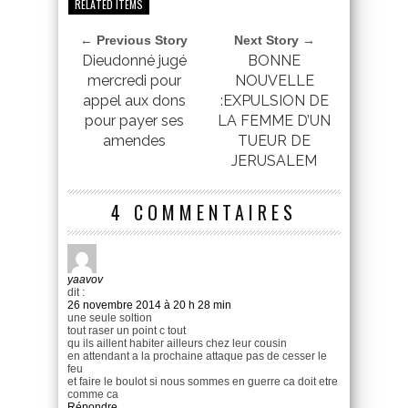
RELATED ITEMS
← Previous Story
Next Story →
Dieudonné jugé
BONNE
mercredi pour
NOUVELLE
appel aux dons
:EXPULSION DE
pour payer ses
LA FEMME D’UN
amendes
TUEUR DE
JERUSALEM
4 COMMENTAIRES
yaavov
dit :
26 novembre 2014 à 20 h 28 min
une seule soltion
tout raser un point c tout
qu ils aillent habiter ailleurs chez leur cousin
en attendant a la prochaine attaque pas de cesser le
feu
et faire le boulot si nous sommes en guerre ca doit etre
comme ca
Répondre