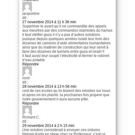
jacqueline
dit :
27 novembre 2014 à 11 h 36 min
Supprimer le avant qu’il ne commandite des appels
aux meurtres par des commandos islamistes du hamas
il faut vitrifier gaza il n’y a pas d’autres solutions
puisque depuis quelques années israël leur livre des
dizaines de camions d’aide alimentaires humanitaires
ainsi que du matériel de construction qui leur servit à
faire des dizaines de tunnels entre gaza et israël !!
il faut aussi leur coupé l’électricité et fermer le robinet
d’eau potable
Répondre
ronit
dit :
28 novembre 2014 à 13 h 56 min
cest de ces ecoles qu ils tiraient des missiles sur nous
et apres on les plaints. la prochaines fois jespere que
notre gouvernement n aura aucune pitie.
Répondre
Richard C.
dit :
29 novembre 2014 à 2 h 15 min
Une solution consisterait à envoyer ces ordures
Neturei Karta en stage chez ce Professeur; c’est ce