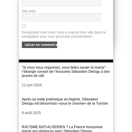
Site web
Enregistrer mon nom, mon e-mail et mon site dans le
navigateur pour mon prochain commentaire.
“Si vous vous organisez, vous faites sauter la mairie” :
l’étrange conseil de l’Insoumis Sébastien Delogu à des
jeunes de cité
Date
12 juin 2024
Après sa visite polémique en Algérie, Sébastien
Delogu est désormais «sous le charme» de la Tunisie
Date
9 août 2025
RACISME ANTI ALGERIEN ? La France Insoumise
prend ses distances avec Sébastien Delogu