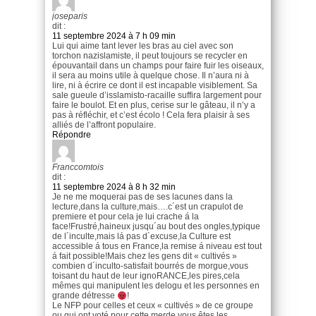
joseparis
dit :
11 septembre 2024 à 7 h 09 min
Lui qui aime tant lever les bras au ciel avec son
torchon nazislamiste, il peut toujours se recycler en
épouvantail dans un champs pour faire fuir les oiseaux,
il sera au moins utile à quelque chose. Il n’aura ni à
lire, ni à écrire ce dont il est incapable visiblement. Sa
sale gueule d’isslamisto-racaille suffira largement pour
faire le boulot. Et en plus, cerise sur le gâteau, il n’y a
pas à réfléchir, et c’est écolo ! Cela fera plaisir à ses
alliés de l’affront populaire.
Répondre
Franccomtois
dit :
11 septembre 2024 à 8 h 32 min
Je ne me moquerai pas de ses lacunes dans la
lecture,dans la culture,mais….c´est un crapulot de
premiere et pour cela je lui crache á la
face!Frustré,haineux jusqu´au bout des ongles,typique
de l´inculte,mais lá pas d´excuse,la Culture est
accessible á tous en France,la remise á niveau est tout
á fait possible!Mais chez les gens dit « cultivés »
combien d´inculto-satisfait bourrés de morgue,vous
toisant du haut de leur ignoRANCE,les pires,cela
mêmes qui manipulent les delogu et les personnes en
grande détresse
!
Le NFP pour celles et ceux « cultivés » de ce groupe
ou qui ont voté pour cette merde,vous êtes les