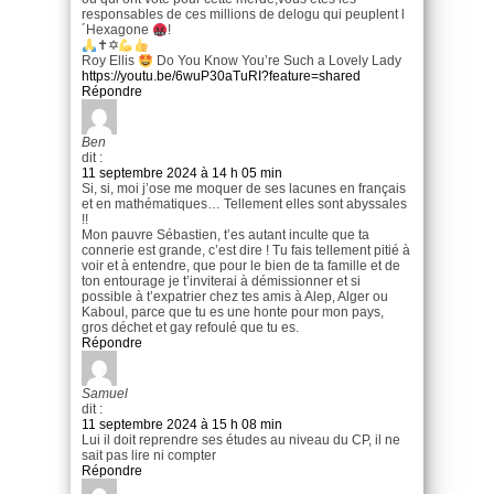
responsables de ces millions de delogu qui peuplent l
´Hexagone
!
✝✡
Roy Ellis
Do You Know You’re Such a Lovely Lady
https://youtu.be/6wuP30aTuRI?feature=shared
Répondre
Ben
dit :
11 septembre 2024 à 14 h 05 min
Si, si, moi j’ose me moquer de ses lacunes en français
et en mathématiques… Tellement elles sont abyssales
!!
Mon pauvre Sébastien, t’es autant inculte que ta
connerie est grande, c’est dire ! Tu fais tellement pitié à
voir et à entendre, que pour le bien de ta famille et de
ton entourage je t’inviterai à démissionner et si
possible à t’expatrier chez tes amis à Alep, Alger ou
Kaboul, parce que tu es une honte pour mon pays,
gros déchet et gay refoulé que tu es.
Répondre
Samuel
dit :
11 septembre 2024 à 15 h 08 min
Lui il doit reprendre ses études au niveau du CP, il ne
sait pas lire ni compter
Répondre