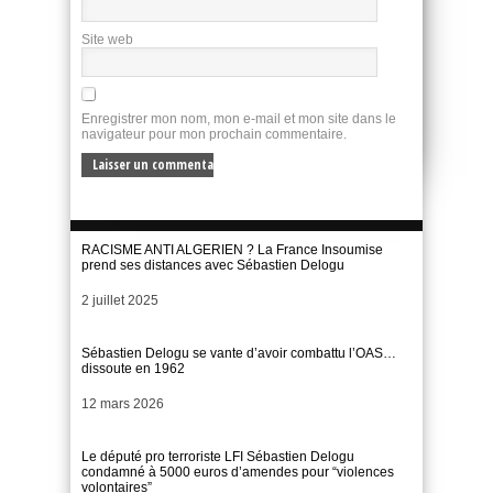
Site web
Enregistrer mon nom, mon e-mail et mon site dans le
navigateur pour mon prochain commentaire.
RACISME ANTI ALGERIEN ? La France Insoumise
prend ses distances avec Sébastien Delogu
Date
2 juillet 2025
Sébastien Delogu se vante d’avoir combattu l’OAS…
dissoute en 1962
Date
12 mars 2026
Le député pro terroriste LFI Sébastien Delogu
condamné à 5000 euros d’amendes pour “violences
volontaires”