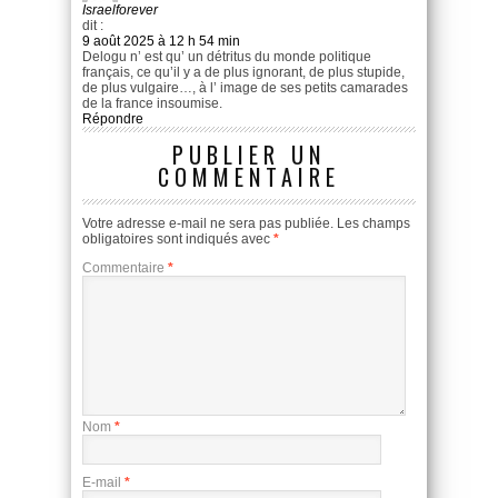
Israelforever
dit :
9 août 2025 à 12 h 54 min
Delogu n’ est qu’ un détritus du monde politique
français, ce qu’il y a de plus ignorant, de plus stupide,
de plus vulgaire…, à l’ image de ses petits camarades
de la france insoumise.
Répondre
PUBLIER UN
COMMENTAIRE
Votre adresse e-mail ne sera pas publiée.
Les champs
obligatoires sont indiqués avec
*
Commentaire
*
Nom
*
E-mail
*