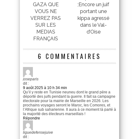
GAZA QUE
;Encore un juif
VOUS NE
portant une
VERREZ PAS
kippa agressé
SUR LES
dans le Val-
MEDIAS
d’Oise
FRANÇAIS
6 COMMENTAIRES
joseparis
dit :
9 août 2025 à 10 h 34 min
Qu’il y reste en Tunisie neuneu dont le grand père a
déporté des juifs pendant la guerre. Il fait sa campagne
électorale pour la mairie de Marseille en 2026. Les
prochains voyages seront le Maroc, les Comores, et
l’Afrique sub saharienne. Il aura à ce moment là parlé à
la majorité des électeurs marseillais !
Répondre
liguedefensejuive
dit :