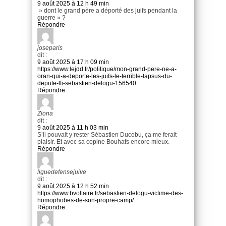
9 août 2025 à 12 h 49 min
» dont le grand père a déporté des juifs pendant la
guerre » ?
Répondre
joseparis
dit :
9 août 2025 à 17 h 09 min
https://www.lejdd.fr/politique/mon-grand-pere-ne-a-
oran-qui-a-deporte-les-juifs-le-terrible-lapsus-du-
depute-lfi-sebastien-delogu-156540
Répondre
Ziona
dit :
9 août 2025 à 11 h 03 min
S’il pouvait y rester Sébastien Ducobu, ça me ferait
plaisir. Et avec sa copine Bouhafs encore mieux.
Répondre
liguedefensejuive
dit :
9 août 2025 à 12 h 52 min
https://www.bvoltaire.fr/sebastien-delogu-victime-des-
homophobes-de-son-propre-camp/
Répondre