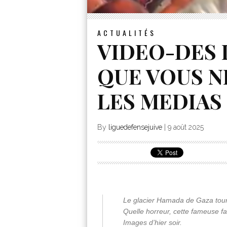
ACTUALITÉS
VIDEO-DES 
QUE VOUS N
LES MEDIAS
By
liguedefensejuive
|
9 août 2025
Le glacier Hamada de Gaza tour
Quelle horreur, cette fameuse f
Images d’hier soir.