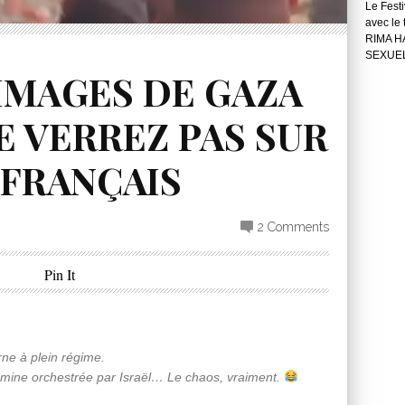
Le Festi
avec le
RIMA H
SEXUE
IMAGES DE GAZA
E VERREZ PAS SUR
 FRANÇAIS
2 Comments
Pin It
ne à plein régime.
amine orchestrée par Israël… Le chaos, vraiment.