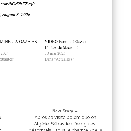
ter.com/bGd2bZ7Vg2
e)
August 8, 2025
AMINE » A GAZA EN
VIDEO-Famine à Gaza :
S
L’intox de Macron !
r 2024
30 mai 2025
tualités"
Dans "Actualités"
Next Story →
e
Après sa visite polémique en
Algérie, Sébastien Delogu est
d
désormais «sous le charme» de la