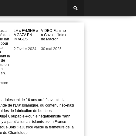
as a
LA « FAMINE »
VIDEO-Famine
lé des
A GAZA EN
à Gaza : L’intox
e lait
IMAGES
de Macron !
e pour
ter
Date
2 février 2024
Date
30 mai 2025
n
ant la
 de
 selon
ant
ien.
embre
n adolescent de 16 ans arrêté avec de la
nde de l’Etat Islamique, du contenu néo-nazi
guides de fabrication de bombes
ugé Coupable-Pour le négationniste Yann
 n’y a pas d’attentats islamistes en France.
ous-Bois : la justice valide la fermeture de la
e de Chanteloup