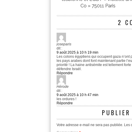
Co » 75011 Paris
2 C
joseparis
dit :
9 août 2025 à 10 h 19 min
Les colons égyptiens qui occupent gaza n’ont 
les pays arabes dont font maintenant partie l’
priorité ! La haine antisémite est tellement for
défendre Israël.
Répondre
Hérode
dit :
9 août 2025 à 10 h 47 min
les ordures !
Répondre
PUBLIER
Votre adresse e-mail ne sera pas publiée.
Les 