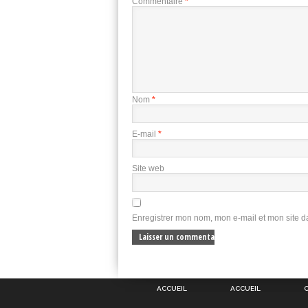
Commentaire
*
Nom
*
E-mail
*
Site web
Enregistrer mon nom, mon e-mail et mon site 
ACCUEIL
ACCUEIL