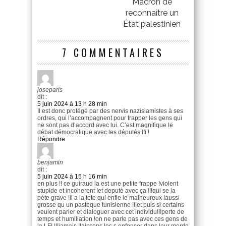
Macron de
reconnaître un
État palestinien
7 COMMENTAIRES
joseparis
dit :
5 juin 2024 à 13 h 28 min
Il est donc protégé par des nervis nazislamistes à ses
ordres, qui l’accompagnent pour frapper les gens qui
ne sont pas d’accord avec lui. C’est magnifique le
débat démocratique avec les députés lfi !
Répondre
benjamin
dit :
5 juin 2024 à 15 h 16 min
en plus !! ce guiraud la est une petite frappe !violent
stupide et incoherent !et deputè avec ça !!!qui se la
pète grave !il a la tete qui enfle le malheureux !aussi
grosse qu un pasteque tunisienne !!!et puis si certains
veulent parler et dialoguer avec cet individu!!!perte de
temps et humiliation !on ne parle pas avec ces gens de
la LFI !!!jamais !laissons les s enfoncer dans leur merde