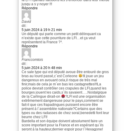
jusqu a s y noyer !!!
Répondre
David
dit :
5 juin 2024 à 19 h 21 min
Un député qui parle comme un petit délinquant ca
n’existe que cette pourriture de LFI…et ça veut
représentent la France ?³.
Répondre
Franccomtois
dit :
5 juin 2024 à 20 h 48 min
Ce sale type qui est député avoue être entouré de gros
bras au lourd passé,c´est Corleone
!Il joue un jeu
dangereux en avouant cela,il risque de trés mal
finir,mais de cela je m´en bas les castagnettes!!!La
police devrait contrôler ces crapules de LFI,quand les
bourges jouent les caids,s´ils savaient…..Nostalgique
de la Carlingue dirait-on
?LFI est une organisation
extrêmement dangereuse pour le pays,comment se
fait-il que ces frapadingues puissent encore être
présent á l´assemblée nationale?Certains que des
types ou des radasses de chez soral,benedetti font leur
beurre chez LFI!
Bardella et son équipe doivent absolument faire un
score important pour la France et en espérant qu´ils
seront á la hauteur,dernier espoir pour l´Hexagone!