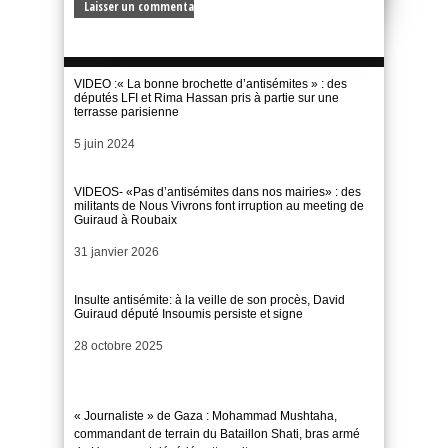
VIDEO :« La bonne brochette d’antisémites » : des
députés LFI et Rima Hassan pris à partie sur une
terrasse parisienne
Date
5 juin 2024
VIDEOS- «Pas d’antisémites dans nos mairies» : des
militants de Nous Vivrons font irruption au meeting de
Guiraud à Roubaix
Date
31 janvier 2026
Insulte antisémite: à la veille de son procès, David
Guiraud député Insoumis persiste et signe
Date
28 octobre 2025
« Journaliste » de Gaza : Mohammad Mushtaha,
commandant de terrain du Bataillon Shati, bras armé