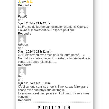
✡✝
Répondre
Paul06
dit :
5 juin 2024 à 21 h 42 min
La France defiguree par les melenchoniens. Que ces
clowns disparaissent de l’ espace politique.
Répondre
Hérode
dit :
5 juin 2024 à 23 h 11 min
« Si j’étais venu avec mes gars au lourd passé… »
Normal, ses potes passent du kebab à la prison et vice
versa, La france islamiste …..
Répondre
Ben
dit :
6 juin 2024 à 6 h 30 min
C’est sur que sans ses nervis, il ne va pas faire grand
chose avec son physique de fragile.
Le message est bien passé en tout cas, on saura s’en
souvenir…
Répondre
PUBLIER UN