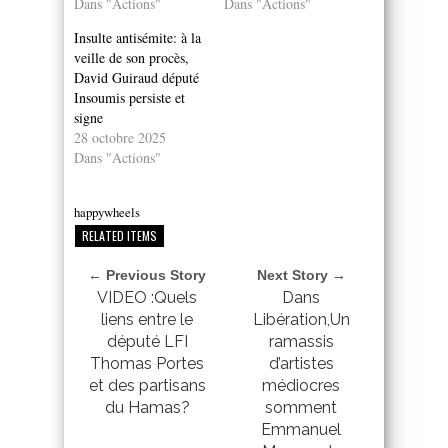
Dans "Actions"
Dans "Actions"
Insulte antisémite: à la
veille de son procès,
David Guiraud député
Insoumis persiste et
signe
28 octobre 2025
Dans "Actions"
happywheels
RELATED ITEMS
← Previous Story
Next Story →
VIDEO :Quels
Dans
liens entre le
Libération,Un
député LFI
ramassis
Thomas Portes
d’artistes
et des partisans
médiocres
du Hamas?
somment
Emmanuel