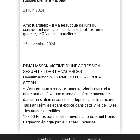
Rassemblement National
Date
21 juin 2024
Arno Klarsfeld: « Il y a beaucoup de juifs qui
considèrent que, face à l’islamisme et l’extrême
gauche, le RN est un bouclier »
Date
15 novembre 2024
RIMA HASSAN VICTIME D’UNE AGRESSION
SEXUELLE LORS DE VACANCES
Hayalim Almonim HYMNE DU LEHI « GROUPE
STERN »
« L’antisémitisme est une injure à notre histoire et à
notre humanité » : une affiche antisémite placardée
dans une station essence, un député saisit le procureur
Tags antisémites et anti-police dans cette ville de l’Oise
: les auteurs identifiés
12.000 Euros par mois le pauvre maire de Saint Denis
Bagayoko épinglé par le Canard Enchaine
ACCUEIL
ACCUEIL
CONTACT