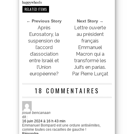
happywheels
RELATED ITEMS
← Previous Story
Next Story →
Après
Lettre ouverte
Eurosatory, la
au président
suspension de
français
l’accord
Emmanuel
d’association
Macron qui a
entre Israël et
transformé les
l’Union
Juifs en parias.
européenne?
Par Pierre Lurçat
18 COMMENTAIRES
josué bencanaan
dit :
16 juin 2024 à 16 h 43 min
Emmanuel Bompard est une ordure antisémites,
comme toutes ces racailles de gauche !
Répondre