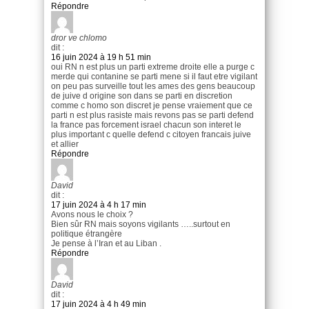
Répondre
dror ve chlomo
dit :
16 juin 2024 à 19 h 51 min
oui RN n est plus un parti extreme droite elle a purge c
merde qui contanine se parti mene si il faut etre vigilant
on peu pas surveille tout les ames des gens beaucoup
de juive d origine son dans se parti en discretion
comme c homo son discret je pense vraiement que ce
parti n est plus rasiste mais revons pas se parti defend
la france pas forcement israel chacun son interet le
plus important c quelle defend c citoyen francais juive
et allier
Répondre
David
dit :
17 juin 2024 à 4 h 17 min
Avons nous le choix ?
Bien sûr RN mais soyons vigilants …..surtout en
politique étrangère
Je pense à l’Iran et au Liban .
Répondre
David
dit :
17 juin 2024 à 4 h 49 min