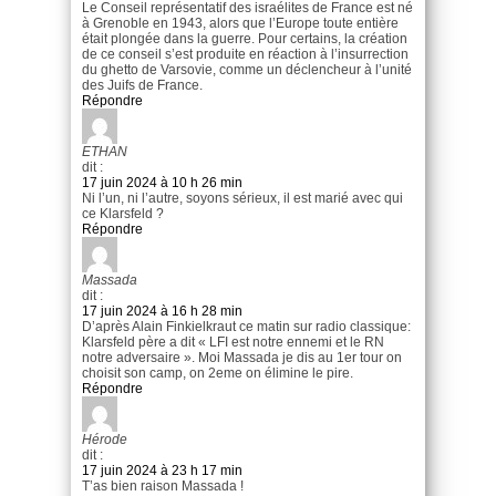
Le Conseil représentatif des israélites de France est né
à Grenoble en 1943, alors que l’Europe toute entière
était plongée dans la guerre. Pour certains, la création
de ce conseil s’est produite en réaction à l’insurrection
du ghetto de Varsovie, comme un déclencheur à l’unité
des Juifs de France.
Répondre
ETHAN
dit :
17 juin 2024 à 10 h 26 min
Ni l’un, ni l’autre, soyons sérieux, il est marié avec qui
ce Klarsfeld ?
Répondre
Massada
dit :
17 juin 2024 à 16 h 28 min
D’après Alain Finkielkraut ce matin sur radio classique:
Klarsfeld père a dit « LFI est notre ennemi et le RN
notre adversaire ». Moi Massada je dis au 1er tour on
choisit son camp, on 2eme on élimine le pire.
Répondre
Hérode
dit :
17 juin 2024 à 23 h 17 min
T’as bien raison Massada !