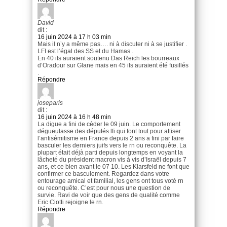
David
dit :
16 juin 2024 à 17 h 03 min
Mais il n’y a même pas…. ni à discuter ni à se justifier .
LFI est l’égal des SS et du Hamas .
En 40 ils auraient soutenu Das Reich les bourreaux
d’Oradour sur Glane mais en 45 ils auraient été fusillés
.
Répondre
joseparis
dit :
16 juin 2024 à 16 h 48 min
La digue a fini de céder le 09 juin. Le comportement
dégueulasse des députés lfi qui font tout pour attiser
l’antisémitisme en France depuis 2 ans a fini par faire
basculer les derniers juifs vers le rn ou reconquête. La
plupart était déjà parti depuis longtemps en voyant la
lâcheté du président macron vis à vis d’Israël depuis 7
ans, et ce bien avant le 07 10. Les Klarsfeld ne font que
confirmer ce basculement. Regardez dans votre
entourage amical et familial, les gens ont tous voté rn
ou reconquête. C’est pour nous une question de
survie. Ravi de voir que des gens de qualité comme
Eric Ciotti rejoigne le rn.
Répondre