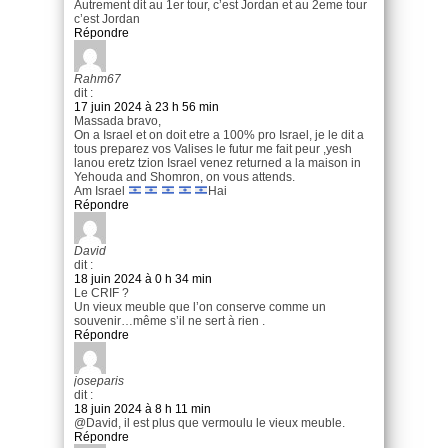
Autrement dit au 1er tour, c’est Jordan et au 2eme tour
c’est Jordan
Répondre
Rahm67
dit :
17 juin 2024 à 23 h 56 min
Massada bravo,
On a Israel et on doit etre a 100% pro Israel, je le dit a
tous preparez vos Valises le futur me fait peur ,yesh
lanou eretz tzion Israel venez returned a la maison in
Yehouda and Shomron, on vous attends.
Am Israel
Hai
Répondre
David
dit :
18 juin 2024 à 0 h 34 min
Le CRIF ?
Un vieux meuble que l’on conserve comme un
souvenir…même s’il ne sert à rien .
Répondre
joseparis
dit :
18 juin 2024 à 8 h 11 min
@David, il est plus que vermoulu le vieux meuble.
Répondre