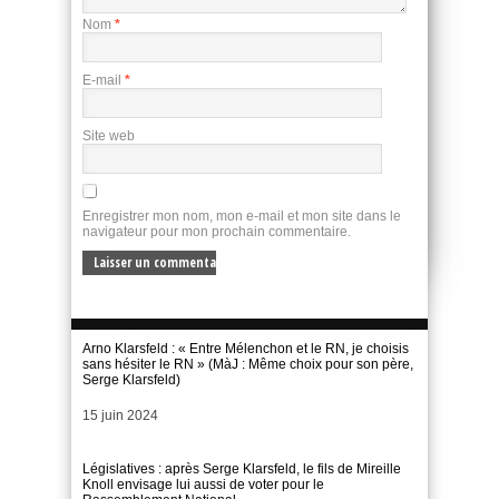
Nom
*
E-mail
*
Site web
Enregistrer mon nom, mon e-mail et mon site dans le
navigateur pour mon prochain commentaire.
Arno Klarsfeld : « Entre Mélenchon et le RN, je choisis
sans hésiter le RN » (MàJ : Même choix pour son père,
Serge Klarsfeld)
Date
15 juin 2024
Législatives : après Serge Klarsfeld, le fils de Mireille
Knoll envisage lui aussi de voter pour le