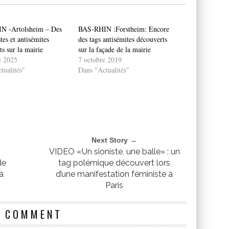
N -Artolsheim – Des
BAS-RHIN :Forstheim: Encore
stes et antisémites
des tags antisémites découverts
s sur la mairie
sur la façade de la mairie
e 2025
7 octobre 2019
tualités"
Dans "Actualités"
Next Story →
VIDEO «Un sioniste, une balle» : un
de
tag polémique découvert lors
 à
d’une manifestation féministe à
Paris
1 COMMENT