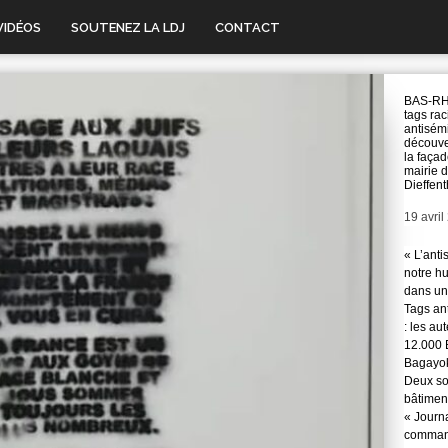
VIDÉOS
SOUTENEZ LA LDJ
CONTACT
BAS-RH
tags rac
antisém
découve
la façad
mairie 
Dieffent
Date
19 avril
« L’anti
notre hu
dans une
Tags ant
: les au
12.000 
Bagayok
Deux so
bâtimen
« Journ
command