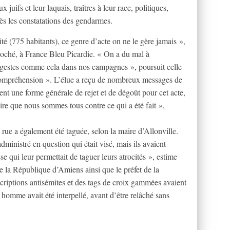
uifs et leur laquais, traîtres à leur race, politiques,
rès les constatations des gendarmes.
ité (775 habitants), ce genre d’acte on ne le gère jamais »,
Boché, à France Bleu Picardie. « On a du mal à
gestes comme cela dans nos campagnes », poursuit celle
’incompréhension ». L’élue a reçu de nombreux messages de
nt une forme générale de rejet et de dégoût pour cet acte,
 dire que nous sommes tous contre ce qui a été fait »,
rue a également été taguée, selon la maire d’Allonville.
dministré en question qui était visé, mais ils avaient
se qui leur permettait de taguer leurs atrocités », estime
e la République d’Amiens ainsi que le préfet de la
riptions antisémites et des tags de croix gammées avaient
homme avait été interpellé, avant d’être relâché sans