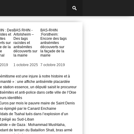
IN : Des
BAS RHIN -
BAS-RHIN
istes et
Artolsheim –
:Forstheim:
ites
Des tags
Encore des tags
rts sur
racistes et
antisémites
e de la
antisémites
découverts sur
de
découverts sur
la façade de la
hal
la mairie
mairie
 2019
Date
1 octobre 2025
Date
7 octobre 2019
sémitisme est une injure à notre histoire et à
manité » : une affiche antisémite placardée
 station essence, un député saisit le procureur
isémites et anti-police dans cette ville de l’Oise
teurs identifiés
Euros par mois le pauvre maire de Saint Denis
o épinglé par le Canard Enchaine
ldats de Tsahal tués dans l’explosion d’un
t piégé au Sud-Liban
aliste » de Gaza : Mohammad Mushtaha,
ant de terrain du Bataillon Shati, bras armé