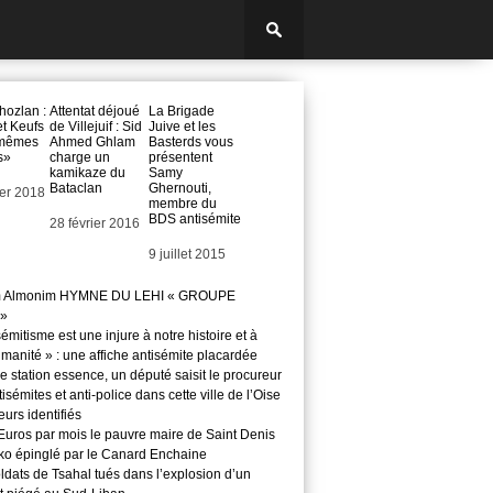
ozlan :
Attentat déjoué
La Brigade
et Keufs
de Villejuif : Sid
Juive et les
 mêmes
Ahmed Ghlam
Basterds vous
s»
charge un
présentent
kamikaze du
Samy
Bataclan
Ghernouti,
ier 2018
membre du
BDS antisémite
Date
28 février 2016
Date
9 juillet 2015
m Almonim HYMNE DU LEHI « GROUPE
»
sémitisme est une injure à notre histoire et à
manité » : une affiche antisémite placardée
 station essence, un député saisit le procureur
isémites et anti-police dans cette ville de l’Oise
teurs identifiés
Euros par mois le pauvre maire de Saint Denis
o épinglé par le Canard Enchaine
ldats de Tsahal tués dans l’explosion d’un