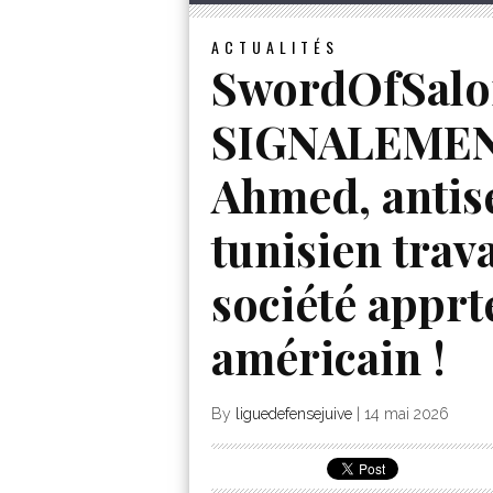
ACTUALITÉS
SwordOfSal
SIGNALEMENT
Ahmed, antis
tunisien trav
société apprt
américain !
By
liguedefensejuive
|
14 mai 2026