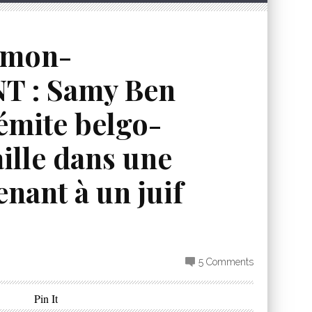
omon-
 : Samy Ben
émite belgo-
aille dans une
enant à un juif
5 Comments
Pin It