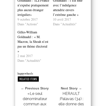
Goldnadel : «La France
Goldnadel : « En finir
n’expulse pratiquement
avec l’indulgence
plus aucun étranger
attendrie envers
irrégulier»
l’extrême gauche »
9 octobre 2017
10 avril 2017
Dans "Actions"
Dans "Actualités"
Gilles-William
Goldnadel : « M.
Macron, la Shoah n’est
pas un thème électoral
»
2 mai 2017
Dans "Actualités"
happywheels
RELATED ITEMS
← Previous Story
Next Story →
«Le seul
HERAULT
dénominateur
:Palavas (34) :
commun aux
elle donne des