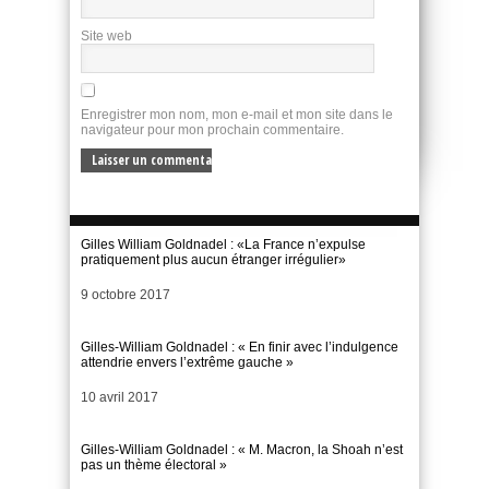
Site web
Enregistrer mon nom, mon e-mail et mon site dans le
navigateur pour mon prochain commentaire.
Gilles William Goldnadel : «La France n’expulse
pratiquement plus aucun étranger irrégulier»
Date
9 octobre 2017
Gilles-William Goldnadel : « En finir avec l’indulgence
attendrie envers l’extrême gauche »
Date
10 avril 2017
Gilles-William Goldnadel : « M. Macron, la Shoah n’est
pas un thème électoral »