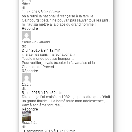
Alice
dit :
1 juin 2015 à 9 h 08 min
on a retiré la nationalité française à la famille
Gainbourg : pétain ne pouvait pas sauver tous les juifs ,
mil faut sa mettre à la place du grand homme !
Répondre
Pierre un Gaulois
dit :
2 juin 2015 à 9 h 12 min
« israélites sans intérêt national »
Tout le monde peut se tromper…
Pour vérifier, je vais écouter la Javanaise et la
Chanson de Prévert…
Répondre
Cathy
dit :
5 juin 2015 à 19 h 52 min
Dire que je l’ai croisé en 1982 – je peux dire que c’était
un grand timide – Il a bercé toute mon adolescence, –
Paix à son âme torturée…
Répondre
Bourdelas
dit :
11 septembre 2015 à 13 h 09 min