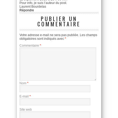
Pour info, je suis l’auteur du post.
Laurent Bourdelas
Répondre
PUBLIER UN
COMMENTAIRE
Votre adresse e-mail ne sera pas publiée.
Les champs
obligatoires sont indiqués avec
*
Commentaire
*
Nom
*
E-mail
*
Site web