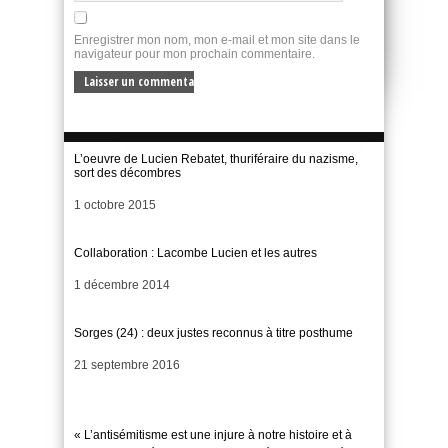
Enregistrer mon nom, mon e-mail et mon site dans le
navigateur pour mon prochain commentaire.
L’oeuvre de Lucien Rebatet, thuriféraire du nazisme,
sort des décombres
Date
1 octobre 2015
Collaboration : Lacombe Lucien et les autres
Date
1 décembre 2014
Sorges (24) : deux justes reconnus à titre posthume
Date
21 septembre 2016
« L’antisémitisme est une injure à notre histoire et à