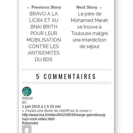
← Previous Story
Next Story →
BRAVO A LA
Le père de
LICRA ET AU
Mohamed Merah
BNAI BRITH
se trouve à
POUR LEUR
Toulouse malgré
MOBILISATION
une interdiction
CONTRE LES
de séjour
ANTISEMITES
DU BDS
5 COMMENTAIRES
Nitzotz
dit :
1 juin 2015 à 1 h 53 min
« J’avais une étoile de shériff sur le coeur »
http://www.ina.fr/video/I04258934/serge-gainsbourg-
nazi-rock-video.html
Répondre