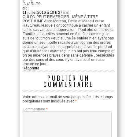
CHARLES
dit :
11 juillet 2016 à 10 h 27 min
OUI ON PEUT REMERCIER , MÊME À TITRE
POSTHUME Alice Moreau, Émile et Marie-Louise
Rautureau lesquels ont contribué à cacher un enfant
juif, le sauvant de la déportation . Peut être ont-ils de la
Famille , lesquelles peuvent en être fier, comme je le
suis de tout mon Peuple, une île entière n’en ayant pas
donné un seul !,cette racaille ayant donné des ordres
et ceux les ayant bien interprété sont à vomir, pendant
que d’autres les ayant reçu n’en ont pas tenu compte et
on pu aider ces braves gens sans défense , persécutés
par des cons et des cons il y’en avait et il en reste
encore ce jour !.
Répondre
PUBLIER UN
COMMENTAIRE
Votre adresse e-mail ne sera pas publiée.
Les champs
obligatoires sont indiqués avec
*
Commentaire
*