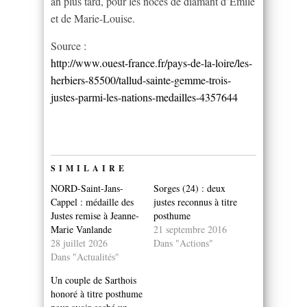
an plus tard, pour les noces de diamant d’Émile
et de Marie-Louise.
Source :
http://www.ouest-france.fr/pays-de-la-loire/les-
herbiers-85500/tallud-sainte-gemme-trois-
justes-parmi-les-nations-medailles-4357644
SIMILAIRE
NORD-Saint-Jans-
Sorges (24) : deux
Cappel : médaille des
justes reconnus à titre
Justes remise à Jeanne-
posthume
Marie Vanlande
21 septembre 2016
28 juillet 2026
Dans "Actions"
Dans "Actualités"
Un couple de Sarthois
honoré à titre posthume