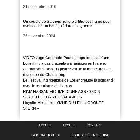
Date
21 septembre 2016
Un couple de Sarthois honoré à titre posthume pour
avoir caché un bébé juif durant la guerre
Date
26 novembre 2024
VIDEO-Jugé Coupable-Pour le négationniste Yann
Lotte il n’y a pas d’attentats islamistes en France.
Aulnay-sous-Bois : la justice valide la fermeture de la
mosquée de Chanteloup
Le Festival Interceltique de Lorient refuse la solidarité
avec le terrorisme du Hamas
RIMA HASSAN VICTIME D’UNE AGRESSION
SEXUELLE LORS DE VACANCES
Hayalim Almonim HYMNE DU LEHI « GROUPE
STERN »
ACCUEIL
ACCUEIL
CONTACT
LA RÉDACTION LDJ
LIGUE DE DÉFENSE JUIVE