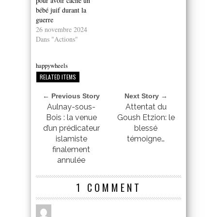
pour avoir caché un
bébé juif durant la
guerre
26 novembre 2024
Dans "Actions"
happywheels
RELATED ITEMS
← Previous Story
Next Story →
Aulnay-sous-
Attentat du
Bois : la venue
Goush Etzion: le
d’un prédicateur
blessé
islamiste
témoigne…
finalement
annulée
1 COMMENT