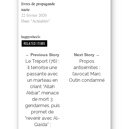
livres de propagande
nazie
22 février 2020
Dans "Actualités"
happywheels
RELATED ITEMS
← Previous Story
Next Story →
Le Tréport (76) :
Propos
il terrorise une
antisémites :
passante avec
l’avocat Marc
un marteau en
Outin condamné
criant “Allah
Akbar”, menace
de mort 3
gendarmes, puis
promet de
“revenir avec Al-
Qaïda” ;