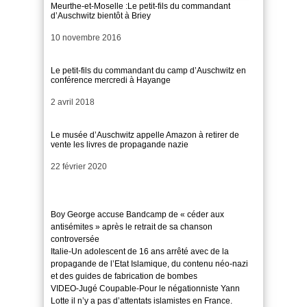
Meurthe-et-Moselle :Le petit-fils du commandant
d’Auschwitz bientôt à Briey
Date
10 novembre 2016
Le petit-fils du commandant du camp d’Auschwitz en
conférence mercredi à Hayange
Date
2 avril 2018
Le musée d’Auschwitz appelle Amazon à retirer de
vente les livres de propagande nazie
Date
22 février 2020
Boy George accuse Bandcamp de « céder aux
antisémites » après le retrait de sa chanson
controversée
Italie-Un adolescent de 16 ans arrêté avec de la
propagande de l’Etat Islamique, du contenu néo-nazi
et des guides de fabrication de bombes
VIDEO-Jugé Coupable-Pour le négationniste Yann
Lotte il n’y a pas d’attentats islamistes en France.