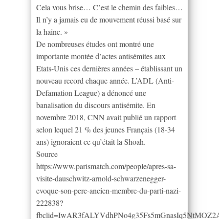
Cela vous brise… C’est le chemin des faibles…
Il n’y a jamais eu de mouvement réussi basé sur
la haine. »
De nombreuses études ont montré une
importante montée d’actes antisémites aux
Etats-Unis ces dernières années – établissant un
nouveau record chaque année. L’ADL (Anti-
Defamation League) a dénoncé une
banalisation du discours antisémite. En
novembre 2018, CNN avait publié un rapport
selon lequel 21 % des jeunes Français (18-34
ans) ignoraient ce qu’était la Shoah.
Source
https://www.parismatch.com/people/apres-sa-
visite-dauschwitz-arnold-schwarzenegger-
evoque-son-pere-ancien-membre-du-parti-nazi-
222838?
fbclid=IwAR3fALYVdhPNo4g35Fs5mGnasIq5NtMOZ