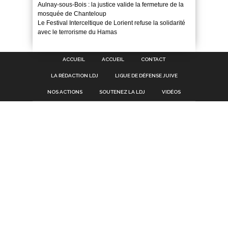
Aulnay-sous-Bois : la justice valide la fermeture de la
mosquée de Chanteloup
Le Festival Interceltique de Lorient refuse la solidarité
avec le terrorisme du Hamas
ACCUEIL
ACCUEIL
CONTACT
LA RÉDACTION LDJ
LIGUE DE DÉFENSE JUIVE
NOS ACTIONS
SOUTENEZ LA LDJ
VIDÉOS