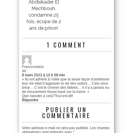
Abdlekader El
Mechbouh,
condamné 25
fois, écope de 2
ans de prison
1 COMMENT
Franccomtois
dit :
8 mars 2023 à 10 h 09 min
« Ils ont adhéré à l’idée que la seule façon d’améliorer
leur vie était d’aggraver la vie des autres… Cela vous
brise… C’est le chemin des faibles… Il n’y a jamais eu
de mouvement réussi basé sur la haine. »
Que rajouter á cela?Tout est dit!
Répondre
PUBLIER UN
COMMENTAIRE
Votre adresse e-mail ne sera pas publiée.
Les champs
obligatoires sont indiqués avec
*