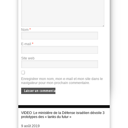
Nom
*
E-mail
*
Site web
Enregistrer mon nom, mon e-mail et mon site dans le
navigateur pour mon prochain commentaire.
VIDEO :Le ministère de la Défense israélien dévoile 3
prototypes des « tanks du futur »
Date
9 août 2019