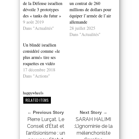
de la Défense israélien
un contrat de 260
dévoile 3 prototypes
millions de dollars pour
des « tanks du futur »
équiper l’armée de l’air
9 août 2019
allemande
Dans "Actualités"
28 juillet 2025
Dans "Actualités"
Un blindé israélien
considéré comme «le
plus armé» tire ses
roquettes en vidéo
17 décembre 2018
Dans "Actions"
happywheels
RELATED ITEMS
← Previous Story
Next Story →
Pierre Lurçat. Le
SARAH HALIMI
Conseil d’État et
:L’ignominie de la
l’antisionisme : un
mélenchoniste