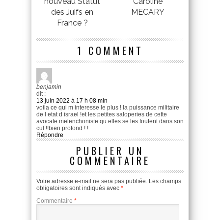
nouveau Statut
Caroline
des Juifs en
MECARY
France ?
1 COMMENT
benjamin
dit :
13 juin 2022 à 17 h 08 min
voila ce qui m interesse le plus ! la puissance militaire
de l etat d israel !et les petites saloperies de cette
avocate melenchoniste qu elles se les foutent dans son
cul !!bien profond ! !
Répondre
PUBLIER UN
COMMENTAIRE
Votre adresse e-mail ne sera pas publiée.
Les champs
obligatoires sont indiqués avec
*
Commentaire
*