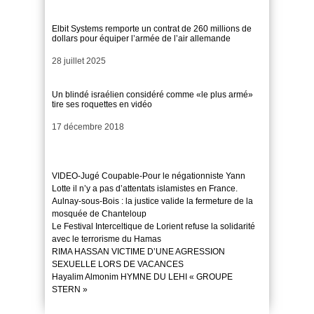
Elbit Systems remporte un contrat de 260 millions de
dollars pour équiper l’armée de l’air allemande
Date
28 juillet 2025
Un blindé israélien considéré comme «le plus armé»
tire ses roquettes en vidéo
Date
17 décembre 2018
VIDEO-Jugé Coupable-Pour le négationniste Yann
Lotte il n’y a pas d’attentats islamistes en France.
Aulnay-sous-Bois : la justice valide la fermeture de la
mosquée de Chanteloup
Le Festival Interceltique de Lorient refuse la solidarité
avec le terrorisme du Hamas
RIMA HASSAN VICTIME D’UNE AGRESSION
SEXUELLE LORS DE VACANCES
Hayalim Almonim HYMNE DU LEHI « GROUPE
STERN »