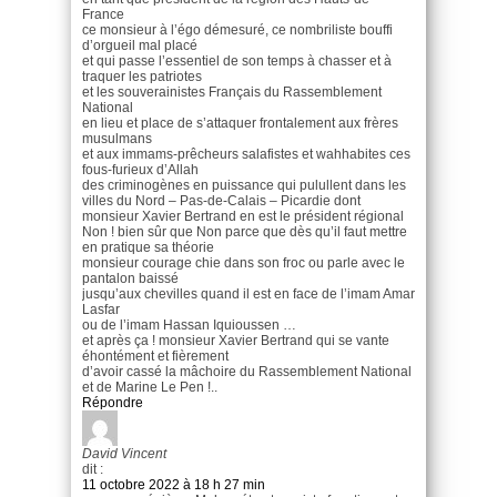
France
ce monsieur à l’égo démesuré, ce nombriliste bouffi
d’orgueil mal placé
et qui passe l’essentiel de son temps à chasser et à
traquer les patriotes
et les souverainistes Français du Rassemblement
National
en lieu et place de s’attaquer frontalement aux frères
musulmans
et aux immams-prêcheurs salafistes et wahhabites ces
fous-furieux d’Allah
des criminogènes en puissance qui pulullent dans les
villes du Nord – Pas-de-Calais – Picardie dont
monsieur Xavier Bertrand en est le président régional
Non ! bien sûr que Non parce que dès qu’il faut mettre
en pratique sa théorie
monsieur courage chie dans son froc ou parle avec le
pantalon baissé
jusqu’aux chevilles quand il est en face de l’imam Amar
Lasfar
ou de l’imam Hassan Iquioussen …
et après ça ! monsieur Xavier Bertrand qui se vante
éhontément et fièrement
d’avoir cassé la mâchoire du Rassemblement National
et de Marine Le Pen !..
Répondre
David Vincent
dit :
11 octobre 2022 à 18 h 27 min