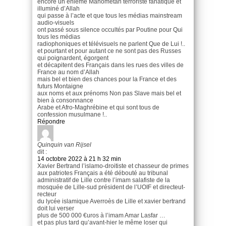
encore un énième Mahométan terroriste fanatique et
illuminé d’Allah
qui passe à l’acte et que tous les médias mainstream
audio-visuels
ont passé sous silence occultés par Poutine pour Qui
tous les médias
radiophoniques et télévisuels ne parlent Que de Lui !..
et pourtant et pour autant ce ne sont pas des Russes
qui poignardent, égorgent
et décapitent des Français dans les rues des villes de
France au nom d’Allah
mais bel et bien des chances pour la France et des
futurs Montaigne
aux noms et aux prénoms Non pas Slave mais bel et
bien à consonnance
Arabe et Afro-Maghrébine et qui sont tous de
confession musulmane !..
Répondre
Quinquin van Rijsel
dit :
14 octobre 2022 à 21 h 32 min
Xavier Bertrand l’islamo-droitiste et chasseur de primes
aux patriotes Français a été débouté au tribunal
administratif de Lille contre l’imam salafiste de la
mosquée de Lille-sud président de l’UOIF et directeut-
recteur
du lycée islamique Averroès de Lille et xavier bertrand
doit lui verser
plus de 500 000 €uros à l’imam Amar Lasfar …
et pas plus tard qu’avant-hier le même loser qui