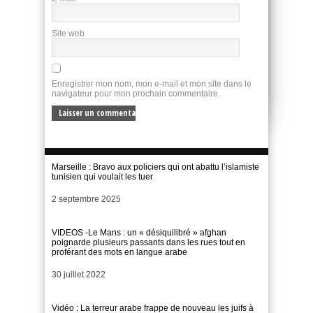
Site web
Enregistrer mon nom, mon e-mail et mon site dans le
navigateur pour mon prochain commentaire.
Marseille : Bravo aux policiers qui ont abattu l’islamiste
tunisien qui voulait les tuer
Date
2 septembre 2025
VIDEOS -Le Mans : un « désiquilibré » afghan
poignarde plusieurs passants dans les rues tout en
proférant des mots en langue arabe
Date
30 juillet 2022
Vidéo : La terreur arabe frappe de nouveau les juifs à