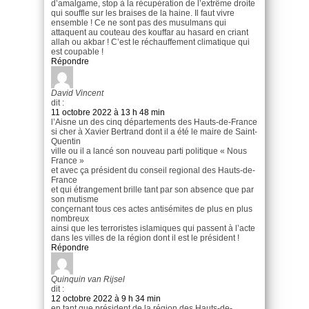
d’amalgame, stop à la récupération de l’extrême droite
qui souffle sur les braises de la haine. Il faut vivre
ensemble ! Ce ne sont pas des musulmans qui
attaquent au couteau des kouffar au hasard en criant
allah ou akbar ! C’est le réchauffement climatique qui
est coupable !
Répondre
David Vincent
dit :
11 octobre 2022 à 13 h 48 min
l’Aisne un des cinq départements des Hauts-de-France
si cher à Xavier Bertrand dont il a été le maire de Saint-
Quentin
ville ou il a lancé son nouveau parti politique « Nous
France »
et avec ça président du conseil regional des Hauts-de-
France
et qui étrangement brille tant par son absence que par
son mutisme
conçernant tous ces actes antisémites de plus en plus
nombreux
ainsi que les terroristes islamiques qui passent à l’acte
dans les villes de la région dont il est le président !
Répondre
Quinquin van Rijsel
dit :
12 octobre 2022 à 9 h 34 min
en tant que président de la région des Hauts-de-