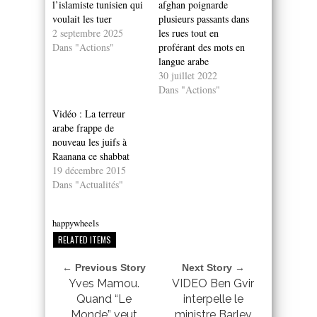
l’islamiste tunisien qui
afghan poignarde
voulait les tuer
plusieurs passants dans
2 septembre 2025
les rues tout en
Dans "Actions"
proférant des mots en
langue arabe
30 juillet 2022
Dans "Actions"
Vidéo : La terreur
arabe frappe de
nouveau les juifs à
Raanana ce shabbat
19 décembre 2015
Dans "Actualités"
happywheels
RELATED ITEMS
← Previous Story
Next Story →
Yves Mamou.
VIDEO Ben Gvir
Quand “Le
interpelle le
Monde” veut
ministre Barlev