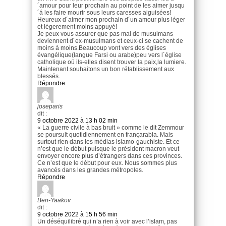
´amour pour leur prochain au point de les aimer jusqu
´á les faire mourir sous leurs caresses aiguisées!
Heureux d´aimer mon prochain d´un amour plus léger
et légerement moins appuyé!
Je peux vous assurer que pas mal de musulmans
deviennent d´ex-musulmans et ceux-ci se cachent de
moins á moins.Beaucoup vont vers des églises
évangélique(langue Farsi ou arabe)peu vers l´église
catholique oú ils-elles disent trouver la paix,la lumiere.
Maintenant souhaitons un bon rétablissement aux
blessés.
Répondre
joseparis
dit :
9 octobre 2022 à 13 h 02 min
« La guerre civile à bas bruit » comme le dit Zemmour
se poursuit quotidiennement en françarabia. Mais
surtout rien dans les médias islamo-gauchiste. Et ce
n’est que le début puisque le président macron veut
envoyer encore plus d’étrangers dans ces provinces.
Ce n’est que le début pour eux. Nous sommes plus
avancés dans les grandes métropoles.
Répondre
Ben-Yaakov
dit :
9 octobre 2022 à 15 h 56 min
Un déséquilibré qui n’a rien à voir avec l’islam, pas