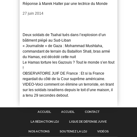
Réponse à Marek Halter par une lectrice du Monde
Date
27 juin 2014
Deux soldats de Tsahal tués dans l’explosion d’un
bâtiment piégé au Sud-Liban
« Journaliste » de Gaza : Mohammad Mushtaha,
commandant de terrain du Bataillon Shati, bras armé
du Hamas, est décédé cette nuit
Le Hamas torture les Gazouis ? Tout le monde s’en fout
!
OBSERVATOIRE JUIF DE France : Et si la France
regardait du côté de la Cour suprême américaine.
VIDEO-Voici comment on élimine un terroriste, en tirant
sur les soldats israéliens depuis le toit d’une maison, il
a tenu 29 secondes debout.
ACCUEIL
ACCUEIL
CONTACT
LA RÉDACTION LDJ
LIGUE DE DÉFENSE JUIVE
NOS ACTIONS
SOUTENEZ LA LDJ
VIDÉOS