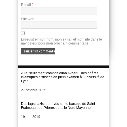
E-mail
*
Site web
Enregistrer mon nom, mon e-mail et mon site dans le
navigateur pour mon prochain commentaire.
«J’ai seulement compris Allah Akbar» : des prières
islamiques diffusées en plein examen à l’université de
Lyon
Date
27 octobre 2025
Des tags nazis retrouvés sur le barrage de Saint-
Fraimbault-de-Prières dans le Nord Mayenne
Date
19 juin 2019