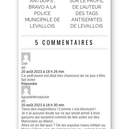
ANTIJUIFS :
SUR LE PROFIL
BRAVO A LA
DE L’AUTEUR
POLICE
DES TAGS
MUNICIPALE DE
ANTISEMITES
LEVALLOIS
DE LEVALLOIS
5 COMMENTAIRES
Osh
dit :
20 août 2023 à 18 h 26 min
Ce petit jeune est déjà très chanceux de ne pas s’être
fait violer
Répondre
liguedefensejuive
dit :
20 août 2023 à 18 h 30 min
Tiens des maghrébins ! Comme c’est étonnant !
Je n’ai aucune doute sur ce qui serait arrivé à trois
garçons qui auraient commis de tels actes sur des
Marocains au Maroc …
Alors on en fait quoi ? On les expulse manu militari au