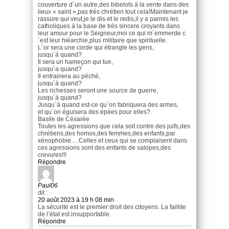
couverture d´un autre,des bibelots á la vente dans des
lieux « saint »,pas trés chrétien tout cela!Maintenant je
rassure qui veut,je le dis et le redis,il y a parmis les
catholiques á la base de trés sincere croyants dans
leur amour pour le Seigneur,moi ce qui m´emmerde c
´est leur hiéarchie,plus militaire que spirituelle.
L´or sera une corde qui étrangle les gens,
jusqu´á quand?
Il sera un hameçon qui tue,
jusqu´a quand?
Il entrainera au péché,
jusqu´á quand?
Les richesses seront une source de guerre,
jusqu´á quand?
Jusqu´á quand est-ce qu´on fabriquera des armes,
et qu´on éguisera des épées pour elles?
Basile de Césarée
Toutes les agressions que cela soit contre des juifs,des
chrétiens,des homos,des femmes,des enfants,par
xénophobie….Celles et ceux qui se complaisent dans
ces agressions sont des enfants de salopes,des
crevures!!!
Répondre
Paul06
dit :
20 août 2023 à 19 h 08 min
La sécurité est le premier droit des citoyens. La faillite
de l’état est insupportable.
Répondre