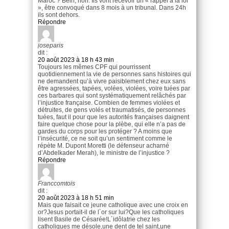
Maroc ? Bein, non. Ils vont recevoir un « rappel à la loi
», être convoqué dans 8 mois à un tribunal. Dans 24h
ils sont dehors.
Répondre
joseparis
dit :
20 août 2023 à 18 h 43 min
Toujours les mêmes CPF qui pourrissent
quotidiennement la vie de personnes sans histoires qui
ne demandent qu’à vivre paisiblement chez eux sans
être agressées, tapées, volées, violées, voire tuées par
ces barbares qui sont systématiquement relâchés par
l’injustice française. Combien de femmes violées et
détruites, de gens volés et traumatisés, de personnes
tuées, faut il pour que les autorités françaises daignent
faire quelque chose pour la plèbe, qui elle n’a pas de
gardes du corps pour les protéger ? A moins que
l’insécurité, ce ne soit qu’un sentiment comme le
répète M. Dupont Moretti (le défenseur acharné
d’Abdelkader Merah), le ministre de l’injustice ?
Répondre
Franccomtois
dit :
20 août 2023 à 18 h 51 min
Mais que faisait ce jeune catholique avec une croix en
or?Jesus portait-il de l´or sur lui?Que les catholiques
lisent Basile de Césarée!L´idôlatrie chez les
catholiques me désole,une dent de tel saint,une