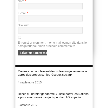
Nom
*
E-mail
*
Site web
Enregistrer mon nom, mon e-mail et mon site dans le
navigateur pour mon prochain commentaire.
Yvelines : un adolescent de confession juive menacé
après des propos sur les réseaux sociaux
Date
4 septembre 2015
Décès du dernier gendarme « Juste parmi les Nations
» pour avoir sauvé des juifs pendant l’Occupation
Date
3 octobre 2017