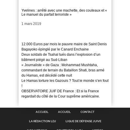
Yvelines : arrêté avec une machette, des couteaux et «
Le manuel du parfait terroriste »
Date
1 mars 2019
12.000 Euros par mois le pauvre maire de Saint Denis
Bagayoko épinglé par le Canard Enchaine
Deux soldats de Tsahal tués dans l’explosion d’un
bâtiment piégé au Sud-Liban
« Journaliste » de Gaza : Mohammad Mushtaha,
commandant de terrain du Bataillon Shati, bras armé
du Hamas, est décédé cette nuit
Le Hamas torture les Gazouis ? Tout le monde s’en fout
!
OBSERVATOIRE JUIF DE France : Et si la France
regardait du côté de la Cour suprême américaine.
ACCUEIL
ACCUEIL
CONTACT
LA RÉDACTION LDJ
LIGUE DE DÉFENSE JUIVE