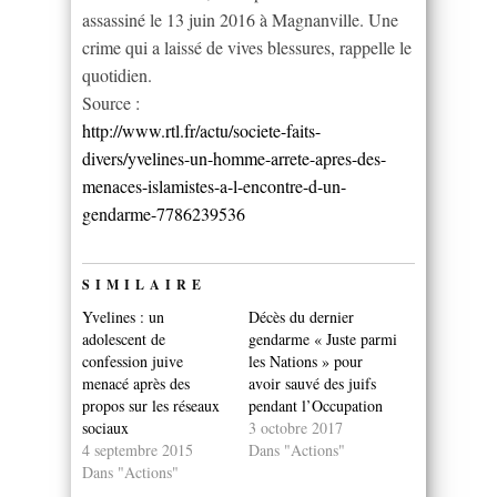
assassiné le 13 juin 2016 à Magnanville. Une
crime qui a laissé de vives blessures, rappelle le
quotidien.
Source :
http://www.rtl.fr/actu/societe-faits-
divers/yvelines-un-homme-arrete-apres-des-
menaces-islamistes-a-l-encontre-d-un-
gendarme-7786239536
SIMILAIRE
Yvelines : un
Décès du dernier
adolescent de
gendarme « Juste parmi
confession juive
les Nations » pour
menacé après des
avoir sauvé des juifs
propos sur les réseaux
pendant l’Occupation
sociaux
3 octobre 2017
4 septembre 2015
Dans "Actions"
Dans "Actions"