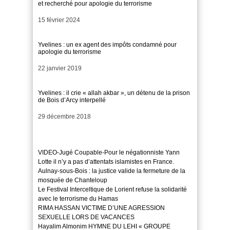
et recherché pour apologie du terrorisme
Date
15 février 2024
Yvelines : un ex agent des impôts condamné pour
apologie du terrorisme
Date
22 janvier 2019
Yvelines : il crie « allah akbar », un détenu de la prison
de Bois d’Arcy interpellé
Date
29 décembre 2018
VIDEO-Jugé Coupable-Pour le négationniste Yann
Lotte il n’y a pas d’attentats islamistes en France.
Aulnay-sous-Bois : la justice valide la fermeture de la
mosquée de Chanteloup
Le Festival Interceltique de Lorient refuse la solidarité
avec le terrorisme du Hamas
RIMA HASSAN VICTIME D’UNE AGRESSION
SEXUELLE LORS DE VACANCES
Hayalim Almonim HYMNE DU LEHI « GROUPE