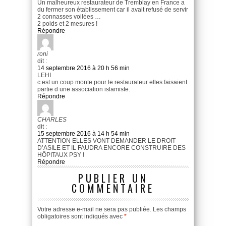
Un malheureux restaurateur de Tremblay en France a
du fermer son établissement car il avait refusé de servir
2 connasses voilées …
2 poids et 2 mesures !
Répondre
roni
dit :
14 septembre 2016 à 20 h 56 min
LEHI
c est un coup monte pour le restaurateur elles faisaient
partie d une association islamiste.
Répondre
CHARLES
dit :
15 septembre 2016 à 14 h 54 min
ATTENTION ELLES VONT DEMANDER LE DROIT
D’ASILE ET IL FAUDRA ENCORE CONSTRUIRE DES
HÔPITAUX PSY !
Répondre
PUBLIER UN
COMMENTAIRE
Votre adresse e-mail ne sera pas publiée.
Les champs
obligatoires sont indiqués avec
*