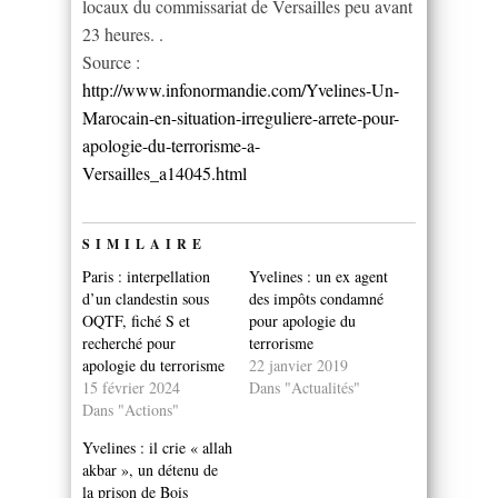
locaux du commissariat de Versailles peu avant
23 heures. .
Source :
http://www.infonormandie.com/Yvelines-Un-
Marocain-en-situation-irreguliere-arrete-pour-
apologie-du-terrorisme-a-
Versailles_a14045.html
SIMILAIRE
Paris : interpellation
Yvelines : un ex agent
d’un clandestin sous
des impôts condamné
OQTF, fiché S et
pour apologie du
recherché pour
terrorisme
apologie du terrorisme
22 janvier 2019
15 février 2024
Dans "Actualités"
Dans "Actions"
Yvelines : il crie « allah
akbar », un détenu de
la prison de Bois