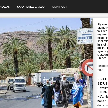
VIDÉOS
SOUTENEZ LA LDJ
CONTACT
Algérie 
Mémoir
falsifiée
régime 
efface l
spoliati
juifs et l
destruct
synago
s’attaqu
France
Date
19 déc
2025
RIMA H
SEXUE
Hayali
STERN 
« L’anti
notre hu
dans une