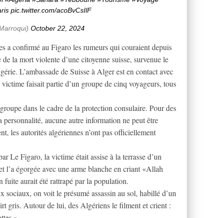
ris
pic.twitter.com/acoBvCsIlF
arroqui)
October 22, 2024
res a confirmé au Figaro les rumeurs qui couraient depuis
e de la mort violente d’une citoyenne suisse, survenue le
Algérie. L’ambassade de Suisse à Alger est en contact avec
 victime faisait partie d’un groupe de cinq voyageurs, tous
groupe dans le cadre de la protection consulaire. Pour des
a personnalité, aucune autre information ne peut être
, les autorités algériennes n’ont pas officiellement
ar Le Figaro, la victime était assise à la terrasse d’un
 et l’a égorgée avec une arme blanche en criant «Allah
 fuite aurait été rattrapé par la population.
ux sociaux, on voit le présumé assassin au sol, habillé d’un
t gris. Autour de lui, des Algériens le filment et crient :
ttes.»