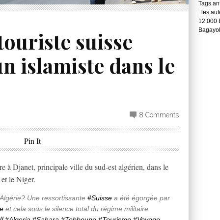
Tags ant
: les au
12.000 
Bagayok
touriste suisse
n islamiste dans le
8 Comments
Pin It
re à Djanet, principale ville du sud-est algérien, dans le
 et le Niger.
Algérie? Une ressortissante
#Suisse
a été égorgée par
ie
et cela sous le silence total du régime militaire
ال
#Algeria
#Sahara
#Tebboune
#Tourisme
#Voyage