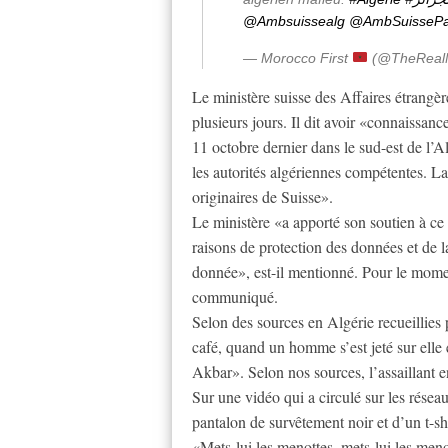
@Ambsuissealg
@AmbSuissePa
— Morocco First
(@TheRealM
Le ministère suisse des Affaires étrangè
plusieurs jours. Il dit avoir «connaissanc
11 octobre dernier dans le sud-est de l’
les autorités algériennes compétentes. La
originaires de Suisse».
Le ministère «a apporté son soutien à ce 
raisons de protection des données et de l
donnée», est-il mentionné. Pour le moment
communiqué.
Selon des sources en Algérie recueillies p
café, quand un homme s’est jeté sur elle
Akbar». Selon nos sources, l’assaillant en
Sur une vidéo qui a circulé sur les résea
pantalon de survêtement noir et d’un t-shir
«Mets-lui les menottes, mets-lui les meno