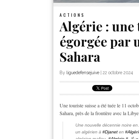
ACTIONS
Algérie : une 
égorgée par u
Sahara
By
liguedefensejuive
|
22 octobre 2024
Une touriste suisse a été tuée le 11 octob
Sahara, près de la frontière avec la Libye
Une nouvelle décennie noire en 
un algérien à
#Djanet
en
#Algér
algérien mafieu.
#Algérie
#جزائر