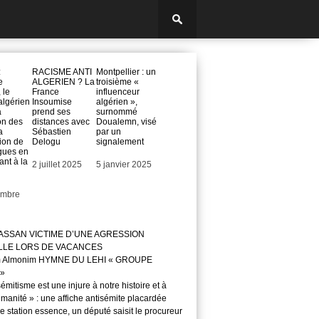
:
RACISME ANTI
Montpellier : un
e
ALGERIEN ? La
troisième «
, le
France
influenceur
algérien
Insoumise
algérien »,
a
prend ses
surnommé
on des
distances avec
Doualemn, visé
a
Sébastien
par un
ion de
Delogu
signalement
gues en
ant à la
Date
2 juillet 2025
Date
5 janvier 2025
embre
ASSAN VICTIME D’UNE AGRESSION
LLE LORS DE VACANCES
m Almonim HYMNE DU LEHI « GROUPE
»
sémitisme est une injure à notre histoire et à
manité » : une affiche antisémite placardée
 station essence, un député saisit le procureur