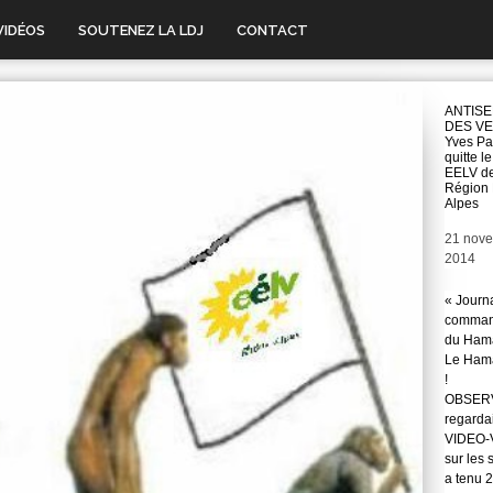
VIDÉOS
SOUTENEZ LA LDJ
CONTACT
ANTISE
DES VE
Yves Pa
quitte l
EELV de
Région
Alpes
Date
21 nov
2014
« Journ
command
du Hama
Le Hama
!
OBSERVA
regarda
VIDEO-Vo
sur les 
a tenu 