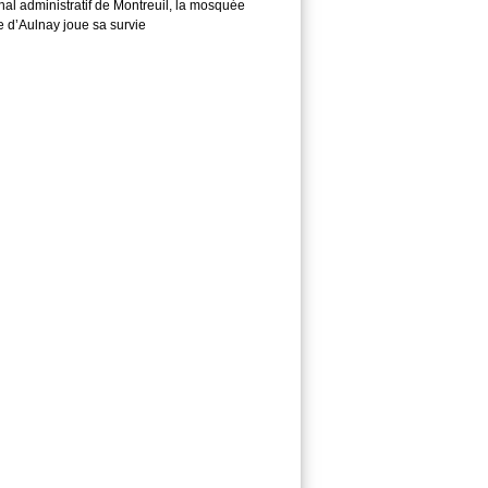
nal administratif de Montreuil, la mosquée
e d’Aulnay joue sa survie