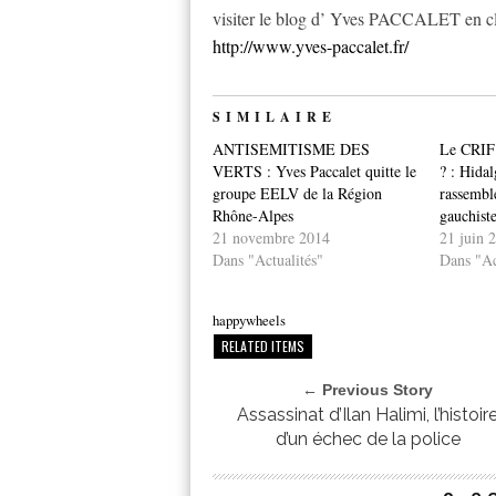
visiter le blog d’ Yves PACCALET en cliq
http://www.yves-paccalet.fr/
SIMILAIRE
ANTISEMITISME DES
Le CRIF v
VERTS : Yves Paccalet quitte le
? : Hidal
groupe EELV de la Région
rassembl
Rhône-Alpes
gauchiste
21 novembre 2014
21 juin 
Dans "Actualités"
Dans "Ac
happywheels
RELATED ITEMS
← Previous Story
Assassinat d’Ilan Halimi, l’histoir
d’un échec de la police