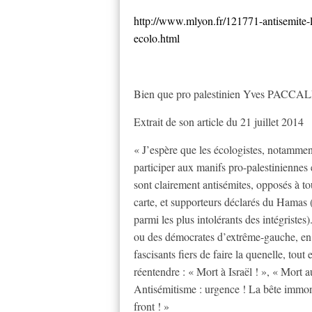
http://www.mlyon.fr/121771-antisemite-l
ecolo.html
Bien que pro palestinien Yves PACCALET
Extrait de son article du 21 juillet 2014
« J’espère que les écologistes, notammen
participer aux manifs pro-palestiniennes
sont clairement antisémites, opposés à to
carte, et supporteurs déclarés du Hamas 
parmi les plus intolérants des intégristes)
ou des démocrates d’extrême-gauche, en 
fascisants fiers de faire la quenelle, tou
réentendre : « Mort à Israël ! », « Mort au
Antisémitisme : urgence ! La bête immon
front ! »