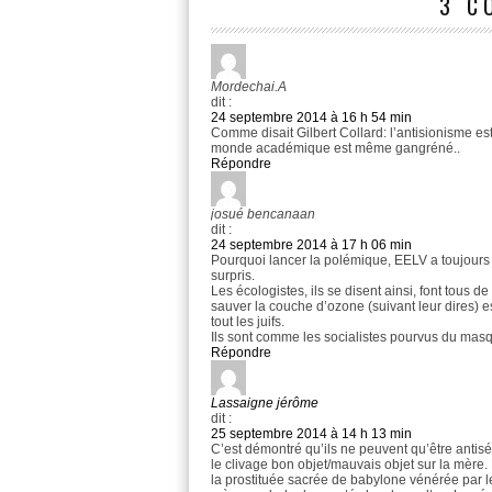
3 C
Mordechai.A
dit :
24 septembre 2014 à 16 h 54 min
Comme disait Gilbert Collard: l’antisionisme es
monde académique est même gangréné..
Répondre
josué bencanaan
dit :
24 septembre 2014 à 17 h 06 min
Pourquoi lancer la polémique, EELV a toujours é
surpris.
Les écologistes, ils se disent ainsi, font tous d
sauver la couche d’ozone (suivant leur dires) e
tout les juifs.
Ils sont comme les socialistes pourvus du masque
Répondre
Lassaigne jérôme
dit :
25 septembre 2014 à 14 h 13 min
C’est démontré qu’ils ne peuvent qu’être antisém
le clivage bon objet/mauvais objet sur la mère
la prostituée sacrée de babylone vénérée par le