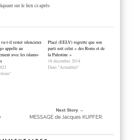
uant sur le lien ci-après
a-t-il rester silencieux
Placé (EELV) regrette que son
go appelle au
parti soit celui « des Roms et de
ement avec les islamo-
la Palestine »
s
18 décembre 2014
2021
Dans "Actualités"
tions"
Next Story →
e
MESSAGE de Jacques KUPFER: