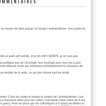
OMMENTAIRES
t un moyen de faire passer en fraude l’antisémitisme. Une partie du
té un parti anti semite, et je dis ANTI SEMITE, je ne suis pas
e la politique pas de l’écologie, leur écologie pour eux mis a part
st de détruire Israel qui entrainera inévitablement le massacre de
 terrible de la vertu, ce qui leur donne tout les droits
ites. Chez les celtes et slaves le moteur de l’antisémitisme c’est
. La mauvaise mère pour les celtes c’est sainte marie mère de D.ieu
s grecs, mise ne place par les catholiques à la place de Bellen la