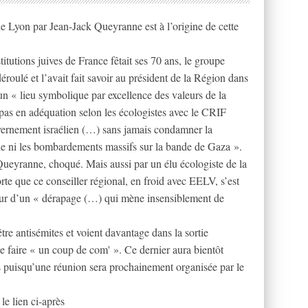
e Lyon par Jean-Jack Queyranne est à l’origine de cette
titutions juives de France fêtait ses 70 ans, le groupe
éroulé et l’avait fait savoir au président de la Région dans
’un « lieu symbolique par excellence des valeurs de la
 pas en adéquation selon les écologistes avec le CRIF
uvernement israélien (…) sans jamais condamner la
nie ni les bombardements massifs sur la bande de Gaza ».
Queyranne, choqué. Mais aussi par un élu écologiste de la
te que ce conseiller régional, en froid avec EELV, s’est
teur d’un « dérapage (…) qui mène insensiblement de
tre antisémites et voient davantage dans la sortie
e faire « un coup de com' ». Ce dernier aura bientôt
rs puisqu’une réunion sera prochainement organisée par le
le lien ci-après