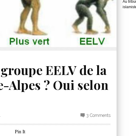
Au tribu
islamist
 groupe EELV de la
-Alpes ? Oui selon
4
3 Comments
Pin It