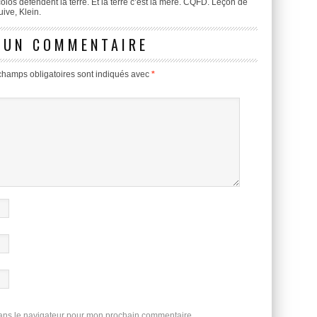
los défendent la terre. Et la terre c’est la mère. CQFD. Leçon de
uive, Klein.
 UN COMMENTAIRE
champs obligatoires sont indiqués avec
*
dans le navigateur pour mon prochain commentaire.