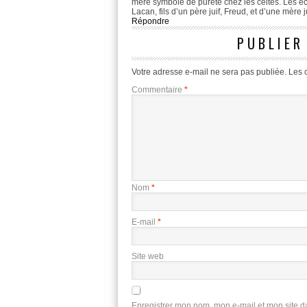
mère symbole de pureté chez les celtes. Les éco
Lacan, fils d’un père juif, Freud, et d’une mère j
Répondre
PUBLIER
Votre adresse e-mail ne sera pas publiée.
Les 
Commentaire
*
Nom
*
E-mail
*
Site web
Enregistrer mon nom, mon e-mail et mon site 