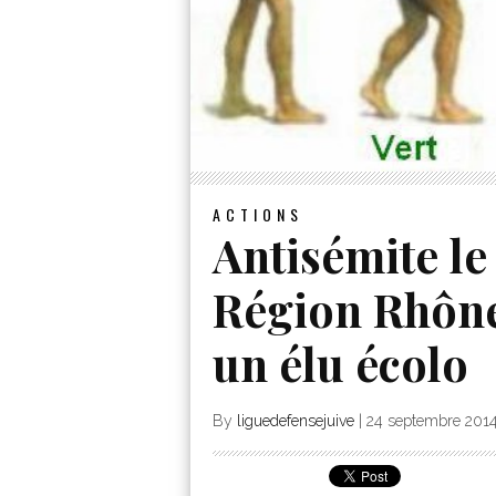
ACTIONS
Antisémite le
Région Rhône
un élu écolo
By
liguedefensejuive
|
24 septembre 201