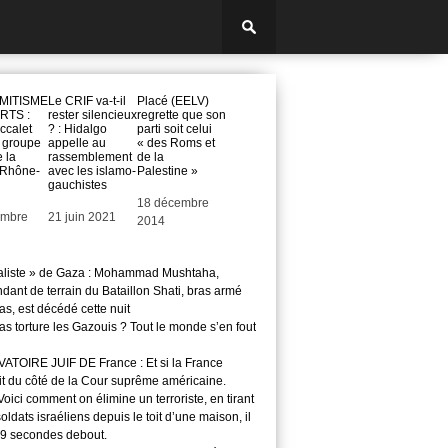
MITISME
Le CRIF va-t-il
Placé (EELV)
RTS :
rester silencieux
regrette que son
ccalet
? : Hidalgo
parti soit celui
e groupe
appelle au
« des Roms et
 la
rassemblement
de la
 Rhône-
avec les islamo-
Palestine »
gauchistes
Date
18 décembre
embre
Date
21 juin 2021
2014
aliste » de Gaza : Mohammad Mushtaha,
ant de terrain du Bataillon Shati, bras armé
s, est décédé cette nuit
s torture les Gazouis ? Tout le monde s’en fout
TOIRE JUIF DE France : Et si la France
it du côté de la Cour suprême américaine.
ici comment on élimine un terroriste, en tirant
soldats israéliens depuis le toit d’une maison, il
29 secondes debout.