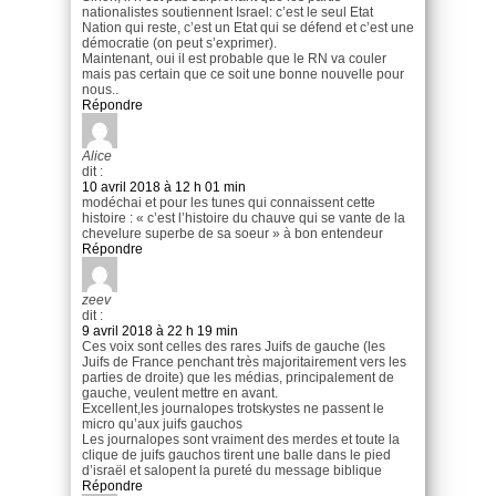
nationalistes soutiennent Israel: c’est le seul Etat
Nation qui reste, c’est un Etat qui se défend et c’est une
démocratie (on peut s’exprimer).
Maintenant, oui il est probable que le RN va couler
mais pas certain que ce soit une bonne nouvelle pour
nous..
Répondre
Alice
dit :
10 avril 2018 à 12 h 01 min
modéchai et pour les tunes qui connaissent cette
histoire : « c’est l’histoire du chauve qui se vante de la
chevelure superbe de sa soeur » à bon entendeur
Répondre
zeev
dit :
9 avril 2018 à 22 h 19 min
Ces voix sont celles des rares Juifs de gauche (les
Juifs de France penchant très majoritairement vers les
parties de droite) que les médias, principalement de
gauche, veulent mettre en avant.
Excellent,les journalopes trotskystes ne passent le
micro qu’aux juifs gauchos
Les journalopes sont vraiment des merdes et toute la
clique de juifs gauchos tirent une balle dans le pied
d’israël et salopent la pureté du message biblique
Répondre