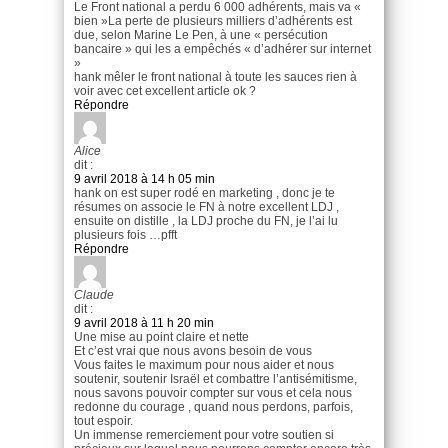
Le Front national a perdu 6 000 adhérents, mais va «
bien »La perte de plusieurs milliers d’adhérents est
due, selon Marine Le Pen, à une « persécution
bancaire » qui les a empêchés « d’adhérer sur internet
»
hank mêler le front national à toute les sauces rien à
voir avec cet excellent article ok ?
Répondre
Alice
dit :
9 avril 2018 à 14 h 05 min
hank on est super rodé en marketing , donc je te
résumes on associe le FN à notre excellent LDJ ,
ensuite on distille , la LDJ proche du FN, je l’ai lu
plusieurs fois …pfft
Répondre
Claude
dit :
9 avril 2018 à 11 h 20 min
Une mise au point claire et nette
Et c’est vrai que nous avons besoin de vous
Vous faites le maximum pour nous aider et nous
soutenir, soutenir Israël et combattre l’antisémitisme,
nous savons pouvoir compter sur vous et cela nous
redonne du courage , quand nous perdons, parfois,
tout espoir.
Un immense remerciement pour votre soutien si