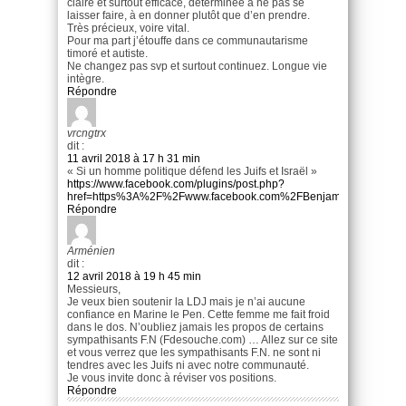
claire et surtout efficace, déterminée à ne pas se
laisser faire, à en donner plutôt que d’en prendre.
Très précieux, voire vital.
Pour ma part j’étouffe dans ce communautarisme
timoré et autiste.
Ne changez pas svp et surtout continuez. Longue vie
intègre.
Répondre
vrcngtrx
dit :
11 avril 2018 à 17 h 31 min
« Si un homme politique défend les Juifs et Israël »
https://www.facebook.com/plugins/post.php?
href=https%3A%2F%2Fwww.facebook.com%2FBenjaminNetanyah
Répondre
Arménien
dit :
12 avril 2018 à 19 h 45 min
Messieurs,
Je veux bien soutenir la LDJ mais je n’ai aucune
confiance en Marine le Pen. Cette femme me fait froid
dans le dos. N’oubliez jamais les propos de certains
sympathisants F.N (Fdesouche.com) … Allez sur ce site
et vous verrez que les sympathisants F.N. ne sont ni
tendres avec les Juifs ni avec notre communauté.
Je vous invite donc à réviser vos positions.
Répondre