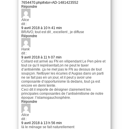
7654470.php#xtor=AD-1481423552
Répondre
Alice
dit :
9 avril 2018 à 10 h 41 min
BRAVO, tout est dit , excellent , je diffuse
Répondre
Hank
dit :
9 avril 2018 à 11 h 07 min
Collard est arrivé au FN en vilipendant Le Pen père et
tout ce qu’il représentait,on ne peut le taxer
d’antisémite. ça ne met pas le FN au dessus de tout
soupçon. Nettoyer les écuries d’Augias dans un parti
ne se fait pas en un jour, et il peut y avoir une
composante d’opportunisme là dedans, tout ça est
encore en demi teinte.
Ceci dit il importe de désigner clairement les
principales composantes de l’antisémitisme de notre
époque: l’islamogauchosphère.
Répondre
Alice
dit :
9 avril 2018 à 13 h 56 min
là le ménage se fait naturellement