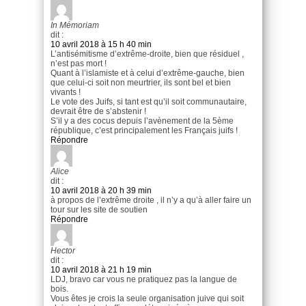
In Mémoriam
dit :
10 avril 2018 à 15 h 40 min
L’antisémitisme d’extrême-droite, bien que résiduel ,
n’est pas mort !
Quant à l’islamiste et à celui d’extrême-gauche, bien
que celui-ci soit non meurtrier, ils sont bel et bien
vivants !
Le vote des Juifs, si tant est qu’il soit communautaire,
devrait être de s’abstenir !
S’il y a des cocus depuis l’avènement de la 5ème
république, c’est principalement les Français juifs !
Répondre
Alice
dit :
10 avril 2018 à 20 h 39 min
à propos de l’extrême droite , il n’y a qu’à aller faire un
tour sur les site de soutien
Répondre
Hector
dit :
10 avril 2018 à 21 h 19 min
LDJ, bravo car vous ne pratiquez pas la langue de
bois.
Vous êtes je crois la seule organisation juive qui soit