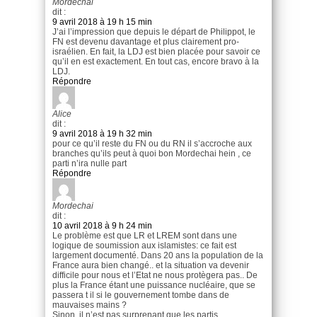
Mordechai
dit :
9 avril 2018 à 19 h 15 min
J’ai l’impression que depuis le départ de Philippot, le
FN est devenu davantage et plus clairement pro-
israélien. En fait, la LDJ est bien placée pour savoir ce
qu’il en est exactement. En tout cas, encore bravo à la
LDJ.
Répondre
Alice
dit :
9 avril 2018 à 19 h 32 min
pour ce qu’il reste du FN ou du RN il s’accroche aux
branches qu’ils peut à quoi bon Mordechai hein , ce
parti n’ira nulle part
Répondre
Mordechai
dit :
10 avril 2018 à 9 h 24 min
Le problème est que LR et LREM sont dans une
logique de soumission aux islamistes: ce fait est
largement documenté. Dans 20 ans la population de la
France aura bien changé.. et la situation va devenir
difficile pour nous et l’Etat ne nous protègera pas.. De
plus la France étant une puissance nucléaire, que se
passera t il si le gouvernement tombe dans de
mauvaises mains ?
Sinon, il n’est pas surprenant que les partis