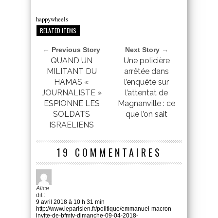
happywheels
RELATED ITEMS
← Previous Story
Next Story →
QUAND UN
Une policière
MILITANT DU
arrêtée dans
HAMAS «
l’enquête sur
JOURNALISTE »
l’attentat de
ESPIONNE LES
Magnanville : ce
SOLDATS
que l’on sait
ISRAELIENS
19 COMMENTAIRES
Alice
dit :
9 avril 2018 à 10 h 31 min
http://www.leparisien.fr/politique/emmanuel-macron-
invite-de-bfmtv-dimanche-09-04-2018-