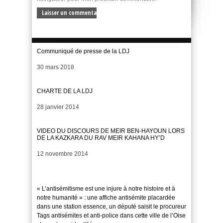
Communiqué de presse de la LDJ
Date
30 mars 2018
CHARTE DE LA LDJ
Date
28 janvier 2014
VIDEO DU DISCOURS DE MEIR BEN-HAYOUN LORS
DE LA KAZKARA DU RAV MEIR KAHANA HY’D
Date
12 novembre 2014
« L’antisémitisme est une injure à notre histoire et à
notre humanité » : une affiche antisémite placardée
dans une station essence, un député saisit le procureur
Tags antisémites et anti-police dans cette ville de l’Oise