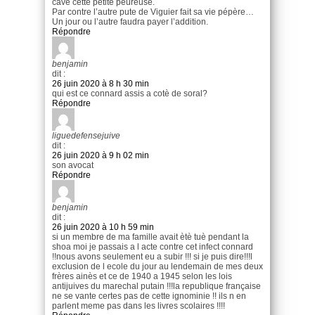
cave cette petite peureuse.
Par contre l’autre pute de Viguier fait sa vie pépère…
Un jour ou l’autre faudra payer l’addition.
Répondre
benjamin
dit :
26 juin 2020 à 8 h 30 min
qui est ce connard assis a cotè de soral?
Répondre
liguedefensejuive
dit :
26 juin 2020 à 9 h 02 min
son avocat
Répondre
benjamin
dit :
26 juin 2020 à 10 h 59 min
si un membre de ma famille avait ètè tuè pendant la
shoa moi je passais a l acte contre cet infect connard
!!nous avons seulement eu a subir !!! si je puis dire!!!l
exclusion de l ecole du jour au lendemain de mes deux
frères ainès et ce de 1940 a 1945 selon les lois
antijuives du marechal putain !!!la republique française
ne se vante certes pas de cette ignominie !! ils n en
parlent meme pas dans les livres scolaires !!!!