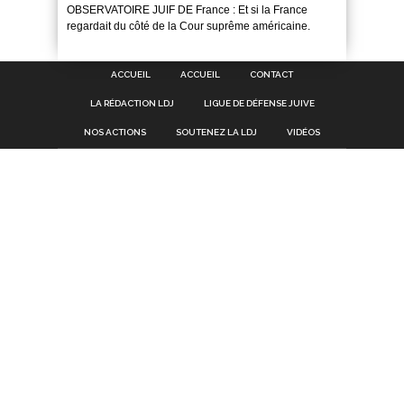
OBSERVATOIRE JUIF DE France : Et si la France
regardait du côté de la Cour suprême américaine.
ACCUEIL
ACCUEIL
CONTACT
LA RÉDACTION LDJ
LIGUE DE DÉFENSE JUIVE
NOS ACTIONS
SOUTENEZ LA LDJ
VIDÉOS