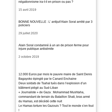
négationnisme ira-t-il en prison ou pas ?
Date
15 avril 2019
BONNE NOUVELLE : L’ antijuif Alain Soral arrété par 3
policiers
Date
29 juillet 2020
Alain Soral condamné à un an de prison ferme pour
injure publique antisémite
Date
2 octobre 2019
12.000 Euros par mois le pauvre maire de Saint Denis
Bagayoko épinglé par le Canard Enchaine
Deux soldats de Tsahal tués dans l’explosion d’un
bâtiment piégé au Sud-Liban
« Journaliste » de Gaza : Mohammad Mushtaha,
commandant de terrain du Bataillon Shati, bras armé
du Hamas, est décédé cette nuit
Le Hamas torture les Gazouis ? Tout le monde s’en fout
!