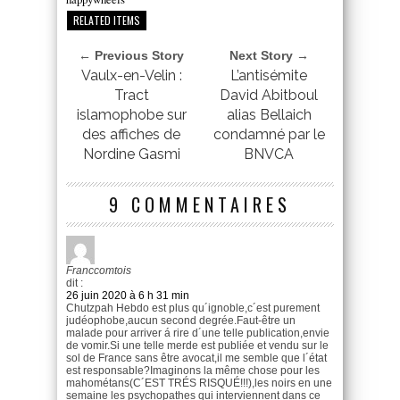
RELATED ITEMS
← Previous Story
Next Story →
Vaulx-en-Velin :
L’antisémite
Tract
David Abitboul
islamophobe sur
alias Bellaich
des affiches de
condamné par le
Nordine Gasmi
BNVCA
9 COMMENTAIRES
Franccomtois
dit :
26 juin 2020 à 6 h 31 min
Chutzpah Hebdo est plus qu´ignoble,c´est purement
judéophobe,aucun second degrée.Faut-être un
malade pour arriver á rire d´une telle publication,envie
de vomir.Si une telle merde est publiée et vendu sur le
sol de France sans être avocat,il me semble que l´état
est responsable?Imaginons la même chose pour les
mahométans(C´EST TRÉS RISQUÉ!!!),les noirs en une
semaine les psychopathes qui interviennent dans ce