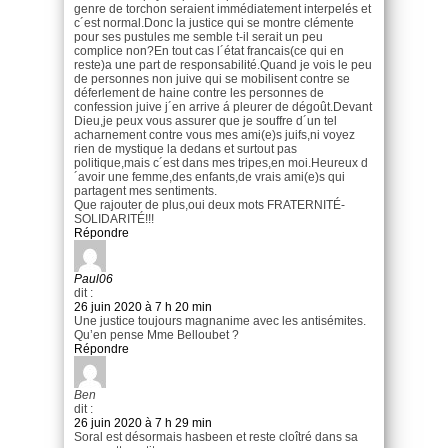
genre de torchon seraient immédiatement interpelés et
c´est normal.Donc la justice qui se montre clémente
pour ses pustules me semble t-il serait un peu
complice non?En tout cas l´état francais(ce qui en
reste)a une part de responsabilité.Quand je vois le peu
de personnes non juive qui se mobilisent contre se
déferlement de haine contre les personnes de
confession juive j´en arrive á pleurer de dégoût.Devant
Dieu,je peux vous assurer que je souffre d´un tel
acharnement contre vous mes ami(e)s juifs,ni voyez
rien de mystique la dedans et surtout pas
politique,mais c´est dans mes tripes,en moi.Heureux d
´avoir une femme,des enfants,de vrais ami(e)s qui
partagent mes sentiments.
Que rajouter de plus,oui deux mots FRATERNITÉ-
SOLIDARITÉ!!!
Répondre
Paul06
dit :
26 juin 2020 à 7 h 20 min
Une justice toujours magnanime avec les antisémites.
Qu’en pense Mme Belloubet ?
Répondre
Ben
dit :
26 juin 2020 à 7 h 29 min
Soral est désormais hasbeen et reste cloîtré dans sa