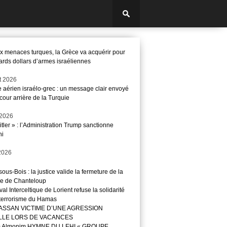
x menaces turques, la Grèce va acquérir pour
iards dollars d’armes israéliennes
et 2026
e aérien israélo-grec : un message clair envoyé
cour arrière de la Turquie
t 2026
itler » : l’Administration Trump sanctionne
i
 2026
ous-Bois : la justice valide la fermeture de la
e de Chanteloup
val Interceltique de Lorient refuse la solidarité
 terrorisme du Hamas
ASSAN VICTIME D’UNE AGRESSION
LLE LORS DE VACANCES
m Almonim HYMNE DU LEHI « GROUPE