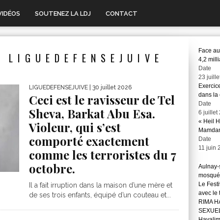
VIDÉOS
SOUTENEZ LA LDJ
CONTACT
Face au
 LIGUEDEFENSEJUIVE
4,2 mill
Date
23 juill
Exercic
LIGUEDEFENSEJUIVE
| 30 juillet 2026
dans la 
Ceci est le ravisseur de Tel
Date
Sheva, Barkat Abu Esa.
6 juille
« Heil H
Violeur, qui s’est
Mamdan
comporté exactement
Date
11 juin
comme les terroristes du 7
octobre.
Aulnay-s
mosqué
Le Festi
Il a fait irruption dans la maison d’une mère et
avec le
de ses trois enfants, équipé d’un couteau et...
RIMA H
SEXUE
Hayali