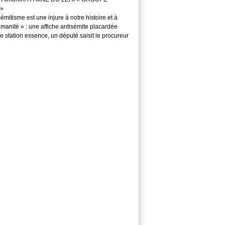
»
sémitisme est une injure à notre histoire et à
manité » : une affiche antisémite placardée
 station essence, un député saisit le procureur