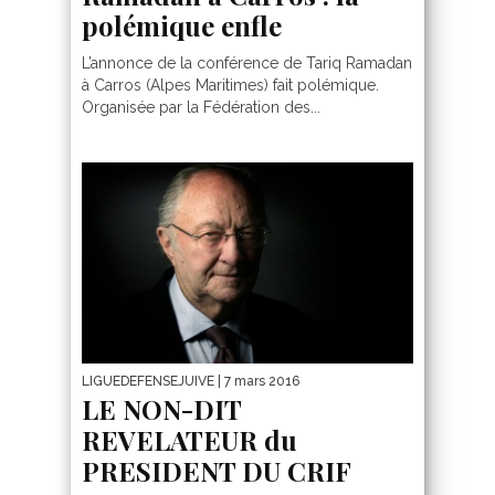
polémique enfle
L’annonce de la conférence de Tariq Ramadan
à Carros (Alpes Maritimes) fait polémique.
Organisée par la Fédération des...
LIGUEDEFENSEJUIVE
| 7 mars 2016
LE NON-DIT
REVELATEUR du
PRESIDENT DU CRIF