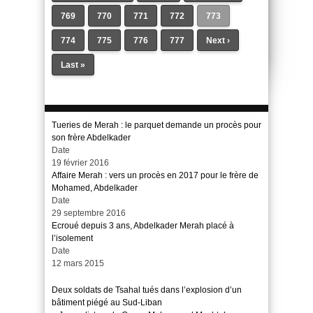
769
770
771
772
773
774
775
776
777
Next ›
Last »
Tueries de Merah : le parquet demande un procès pour
son frère Abdelkader
Date
19 février 2016
Affaire Merah : vers un procès en 2017 pour le frère de
Mohamed, Abdelkader
Date
29 septembre 2016
Ecroué depuis 3 ans, Abdelkader Merah placé à
l’isolement
Date
12 mars 2015
Deux soldats de Tsahal tués dans l’explosion d’un
bâtiment piégé au Sud-Liban