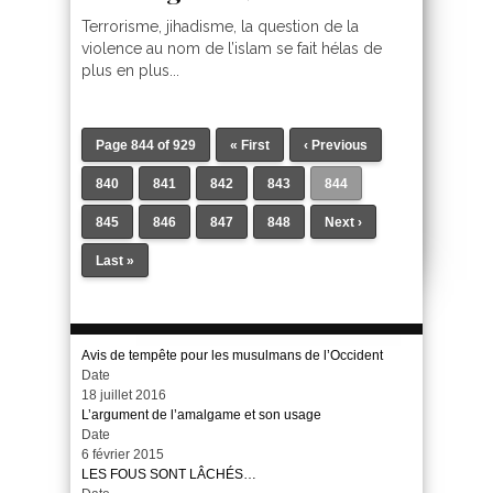
Terrorisme, jihadisme, la question de la
violence au nom de l’islam se fait hélas de
plus en plus...
Page 844 of 929
« First
‹ Previous
840
841
842
843
844
845
846
847
848
Next ›
Last »
Avis de tempête pour les musulmans de l’Occident
Date
18 juillet 2016
L’argument de l’amalgame et son usage
Date
6 février 2015
LES FOUS SONT LÂCHÉS…