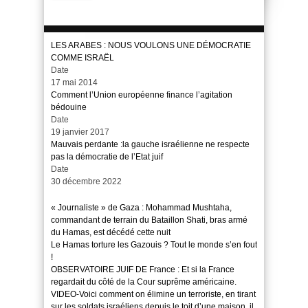
LES ARABES : NOUS VOULONS UNE DÉMOCRATIE
COMME ISRAËL
Date
17 mai 2014
Comment l’Union européenne finance l’agitation
bédouine
Date
19 janvier 2017
Mauvais perdante :la gauche israélienne ne respecte
pas la démocratie de l’Etat juif
Date
30 décembre 2022
« Journaliste » de Gaza : Mohammad Mushtaha,
commandant de terrain du Bataillon Shati, bras armé
du Hamas, est décédé cette nuit
Le Hamas torture les Gazouis ? Tout le monde s’en fout
!
OBSERVATOIRE JUIF DE France : Et si la France
regardait du côté de la Cour suprême américaine.
VIDEO-Voici comment on élimine un terroriste, en tirant
sur les soldats israéliens depuis le toit d’une maison, il