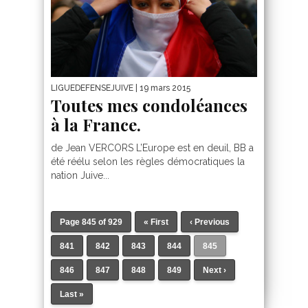
LIGUEDEFENSEJUIVE
| 19 mars 2015
Toutes mes condoléances
à la France.
de Jean VERCORS L’Europe est en deuil, BB a
été réélu selon les règles démocratiques la
nation Juive...
Page 845 of 929
« First
‹ Previous
841
842
843
844
845
846
847
848
849
Next ›
Last »