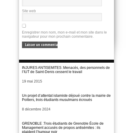
Site web
Enregistrer mon nom, mon e-mail et mon site dans le
navigateur pour mon prochain commentaire.
INJURES ANTISEMITES :Menacés, des personnels de
l’IUT de Saint-Denis cessent le travail
Date
19 mai 2015
Un projet d’attentat islamiste déjoué contre la mairie de
Poitiers, trois étudiants musulmans écroués
Date
8 décembre 2024
GRENOBLE :Trois étudiants de Grenoble École de
Management accusés de propos antisémites : ils
plaident l’humour noir