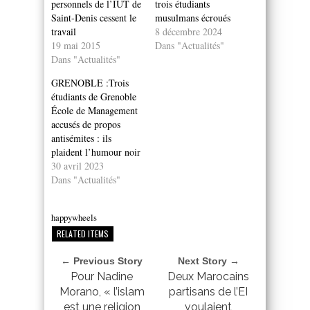
personnels de l’IUT de
trois étudiants
Saint-Denis cessent le
musulmans écroués
travail
8 décembre 2024
19 mai 2015
Dans "Actualités"
Dans "Actualités"
GRENOBLE :Trois
étudiants de Grenoble
École de Management
accusés de propos
antisémites : ils
plaident l’humour noir
30 avril 2023
Dans "Actualités"
happywheels
RELATED ITEMS
← Previous Story
Next Story →
Pour Nadine
Deux Marocains
Morano, « l’islam
partisans de l’EI
est une religion
voulaient