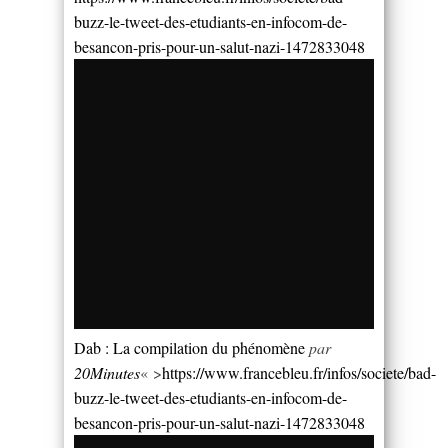
buzz-le-tweet-des-etudiants-en-infocom-de-
besancon-pris-pour-un-salut-nazi-1472833048
Dab : La compilation du phénomène
par
20Minutes
« >
https://www.francebleu.fr/infos/societe/bad-
buzz-le-tweet-des-etudiants-en-infocom-de-
besancon-pris-pour-un-salut-nazi-1472833048