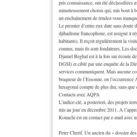
pris connaissance, ont été déclassifiée
minutieusement choisis qui, mis bout à bo
un enchaînement de rendez-vous manqu
Le premier d’entre eux date sans doute
djihadisme francophone, est assigné à ré
habitants). Il reçoit régulièrement la vi
connus, mais ils sont fondateurs. Les do
Djamel Beghal est à la fois sur écoute de 
DGSI) et ciblé par une enquête de la Dir
services communiquent. Mais aucune consé
braqueur de l’Essonne, en l’occurrence 
hexagonal compte de plus dur, sans que c
Contacts avec AQPA
L’indice-clé, a posteriori, des projets ter
mis au jour en décembre 2011. A l’appro
Kouachi est en contact par e-mail avec u
Peter Cherif. Un ancien du « dossier de