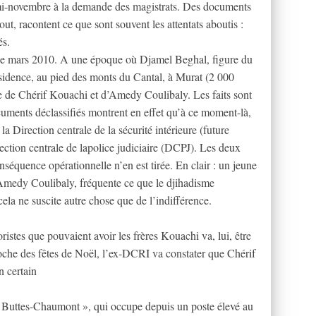
s mi-novembre à la demande des magistrats. Des documents
ut, racontent ce que sont souvent les attentats aboutis :
és.
 de mars 2010. A une époque où Djamel Beghal, figure du
sidence, au pied des monts du Cantal, à Murat (2 000
site de Chérif Kouachi et d’Amedy Coulibaly. Les faits sont
cuments déclassifiés montrent en effet qu’à ce moment-là,
la Direction centrale de la sécurité intérieure (future
ection centrale de lapolice judiciaire (DCPJ). Les deux
quence opérationnelle n’en est tirée. En clair : un jeune
Amedy Coulibaly, fréquente ce que le djihadisme
ela ne suscite autre chose que de l’indifférence.
roristes que pouvaient avoir les frères Kouachi va, lui, être
che des fêtes de Noël, l’ex-DCRI va constater que Chérif
n certain
s Buttes-Chaumont », qui occupe depuis un poste élevé au