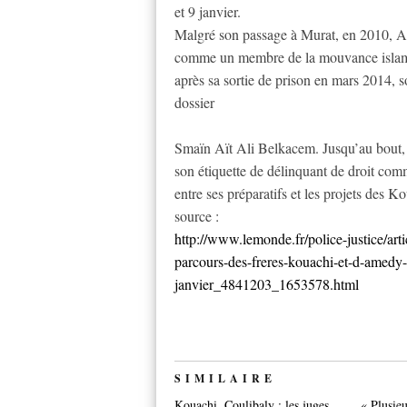
et 9 janvier.
Malgré son passage à Murat, en 2010, A
comme un membre de la mouvance islamist
après sa sortie de prison en mars 2014, s
dossier
Smaïn Aït Ali Belkacem. Jusqu’au bout, 
son étiquette de délinquant de droit comm
entre ses préparatifs et les projets des Ko
source :
http://www.lemonde.fr/police-justice/art
parcours-des-freres-kouachi-et-d-amedy-c
janvier_4841203_1653578.html
SIMILAIRE
Kouachi, Coulibaly : les juges
« Plusieu