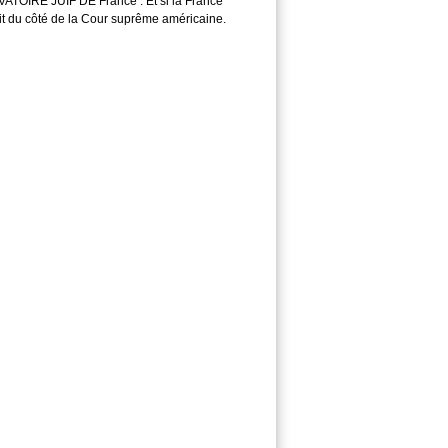
TOIRE JUIF DE France : Et si la France
it du côté de la Cour suprême américaine.