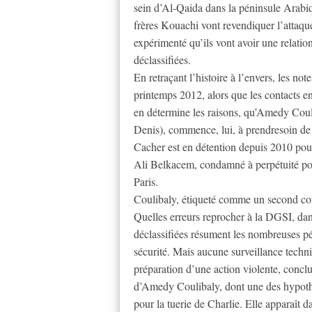
sein d’Al-Qaida dans la péninsule Arab
frères Kouachi vont revendiquer l’attaq
expérimenté qu’ils vont avoir une relation
déclassifiées.
En retraçant l’histoire à l’envers, les no
printemps 2012, alors que les contacts en
en détermine les raisons, qu’Amedy Coulib
Denis), commence, lui, à prendresoin de n
Cacher est en détention depuis 2010 pour
Ali Belkacem, condamné à perpétuité pou
Paris.
Coulibaly, étiqueté comme un second co
Quelles erreurs reprocher à la DGSI, dans
déclassifiées résument les nombreuses pér
sécurité. Mais aucune surveillance techn
préparation d’une action violente, concl
d’Amedy Coulibaly, dont une des hypothè
pour la tuerie de Charlie. Elle apparaît d