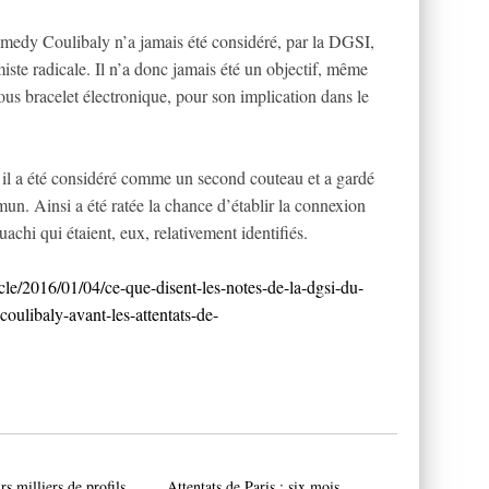
medy Coulibaly n’a jamais été considéré, par la DGSI,
e radicale. Il n’a donc jamais été un objectif, même
ous bracelet électronique, pour son implication dans le
il a été considéré comme un second couteau et a gardé
un. Ainsi a été ratée la chance d’établir la connexion
uachi qui étaient, eux, relativement identifiés.
icle/2016/01/04/ce-que-disent-les-notes-de-la-dgsi-du-
oulibaly-avant-les-attentats-de-
rs milliers de profils
Attentats de Paris : six mois