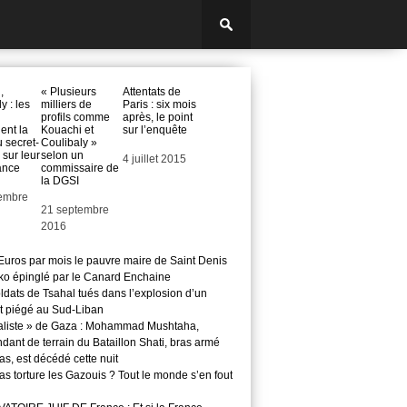
,
« Plusieurs
Attentats de
y : les
milliers de
Paris : six mois
profils comme
après, le point
nt la
Kouachi et
sur l’enquête
 secret-
Coulibaly »
sur leur
selon un
Date
4 juillet 2015
ance
commissaire de
la DGSI
embre
Date
21 septembre
2016
Euros par mois le pauvre maire de Saint Denis
o épinglé par le Canard Enchaine
ldats de Tsahal tués dans l’explosion d’un
t piégé au Sud-Liban
aliste » de Gaza : Mohammad Mushtaha,
ant de terrain du Bataillon Shati, bras armé
s, est décédé cette nuit
s torture les Gazouis ? Tout le monde s’en fout