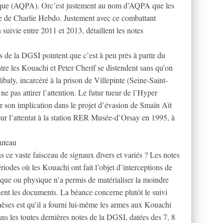
ique (AQPA). Orc’est justement au nom d’AQPA que les
ue de Charlie Hebdo. Justement avec ce combattant
 suivie entre 2011 et 2013, détaillent les notes
tes de la DGSI pointent que c’est à peu près à partir du
tre les Kouachi et Peter Cherif se distendent sans qu’on
aly, incarcéré à la prison de Villepinte (Seine-Saint-
e pas attirer l’attention. Le futur tueur de l’Hyper
 son implication dans le projet d’évasion de Smaïn Aït
r l’attentat à la station RER Musée-d’Orsay en 1995, à
uteau
 ce vaste faisceau de signaux divers et variés ? Les notes
iodes où les Kouachi ont fait l’objet d’interceptions de
ique ou physique n’a permis de matérialiser la moindre
uent les documents. La béance concerne plutôt le suivi
ses est qu’il a fourni lui-même les armes aux Kouachi
ans les toutes dernières notes de la DGSI, datées des 7, 8