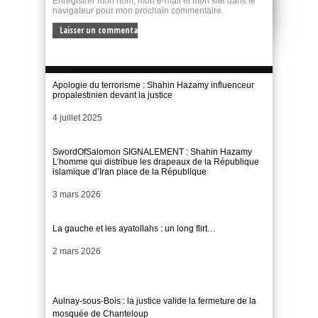
Enregistrer mon nom, mon e-mail et mon site dans le
navigateur pour mon prochain commentaire.
Apologie du terrorisme : Shahin Hazamy influenceur
propalestinien devant la justice
Date
4 juillet 2025
SwordOfSalomon SIGNALEMENT : Shahin Hazamy
L’homme qui distribue les drapeaux de la République
islamique d’Iran place de la République
Date
3 mars 2026
La gauche et les ayatollahs : un long flirt…
Date
2 mars 2026
Aulnay-sous-Bois : la justice valide la fermeture de la
mosquée de Chanteloup