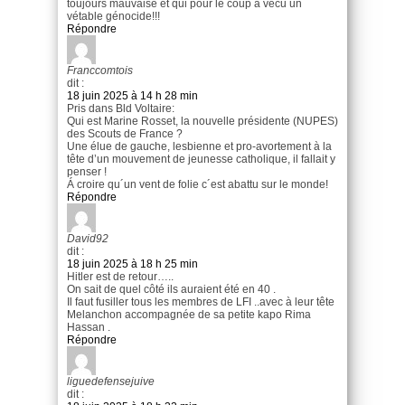
toujours mauvaise et qui pour le coup a vécu un
vétable génocide!!!
Répondre
Franccomtois
dit :
18 juin 2025 à 14 h 28 min
Pris dans Bld Voltaire:
Qui est Marine Rosset, la nouvelle présidente (NUPES)
des Scouts de France ?
Une élue de gauche, lesbienne et pro-avortement à la
tête d’un mouvement de jeunesse catholique, il fallait y
penser !
Á croire qu´un vent de folie c´est abattu sur le monde!
Répondre
David92
dit :
18 juin 2025 à 18 h 25 min
Hitler est de retour…..
On sait de quel côté ils auraient été en 40 .
Il faut fusiller tous les membres de LFI ..avec à leur tête
Melanchon accompagnée de sa petite kapo Rima
Hassan .
Répondre
liguedefensejuive
dit :