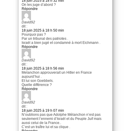
18 juin 2025 à 18 h 32 min
On les juge d’abord ?
Répondre
David92
dit :
18 juin 2025 à 18 h 50 min
Pourquoi pas ?
Par un tribunal des patriotes .
Israël a bien jugé et condamné à mort Eichmann .
Répondre
David92
dit :
18 juin 2025 à 18 h 56 min
Melanchon approuverait un Hitler en France
aujourd’hui .
Et lui son Goebbels.
Quelle différence ?
Répondre
David92
dit :
18 juin 2025 à 19 h 07 min
N’oublions pas que Adolphe Mélanchon n’est pas
seulement l’ennemi d’Israël et du Peuple Juif mais
aussi celui de la France..
C’est un traître lui et sa clique .
Répondre