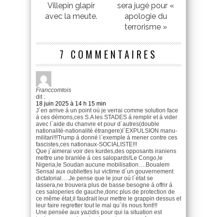
Villepin glapir
sera jugé pour «
avec la meute.
apologie du
terrorisme »
7 COMMENTAIRES
Franccomtois
dit :
18 juin 2025 à 14 h 15 min
J´en arrive á un point oú je verrai comme solution face
á ces démons,ces S.A les STADES á remplir et á vider
avec l´aide du chanvre et pour d´autres(double
nationalité-nationalité étrangere)l´EXPULSION manu-
militari!!!Trump á donné l´exemple á mener contre ces
fascistes,ces nationaux-SOCIALISTE!!!
Que j´aimerai voir des kurdes,des opposants iraniens
mettre une branlée á ces salopards!Le Congo,le
Nigeria,le Soudan aucune mobilisation….Boualem
Sensal aux oubliettes lui victime d´un gouvernement
dictatorial….Je pense que le jour oú l´état se
lassera,ne trouvera plus de basse besogne á offrir á
ces saloperies de gauche,donc plus de protection de
ce même état,il faudrait leur mettre le grappin dessus et
leur faire regretter tout le mal qu´ils nous font!!!
Une pensée aux yazidis pour qui la situation est