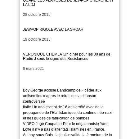
QUAND LES PLANQUES DE JEWPOP CHERCHENT
LA LDJ
Date
28 octobre 2015
JEWPOP RIGOLE AVEC LA SHOAH
Date
19 octobre 2015
VERONIQUE CHEMLA :Un diner pour les 30 ans de
Radio J sous le signe des Résistances
Date
8 mars 2021
Boy George accuse Bandcamp de « céder aux
antisémites » après le retrait de sa chanson
controversée
Italie-Un adolescent de 16 ans arrêté avec de la
propagande de l’Etat Islamique, du contenu néo-nazi
et des guides de fabrication de bombes
VIDEO-Jugé Coupable-Pour le négationniste Yann
Lotte il n’y a pas d’attentats islamistes en France.
Aulnay-sous-Bois : la justice valide la fermeture de la