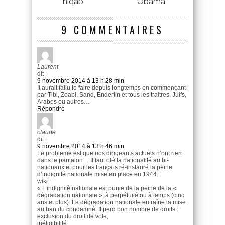
niqab.
Obama
9 COMMENTAIRES
Laurent
dit :
9 novembre 2014 à 13 h 28 min
Il aurait fallu le faire depuis longtemps en commençant
par Tibi, Zoabi, Sand, Enderlin et tous les traitres, Juifs,
Arabes ou autres…
Répondre
claude
dit :
9 novembre 2014 à 13 h 46 min
Le probleme est que nos dirigeants actuels n’ont rien
dans le pantalon… Il faut oté la nationalité au bi-
nationaux et pour les français ré-instauré la peine
d’indignité nationale mise en place en 1944.
wiki:
« L’indignité nationale est punie de la peine de la «
dégradation nationale », à perpétuité ou à temps (cinq
ans et plus). La dégradation nationale entraîne la mise
au ban du condamné. Il perd bon nombre de droits :
exclusion du droit de vote,
inéligibilité,