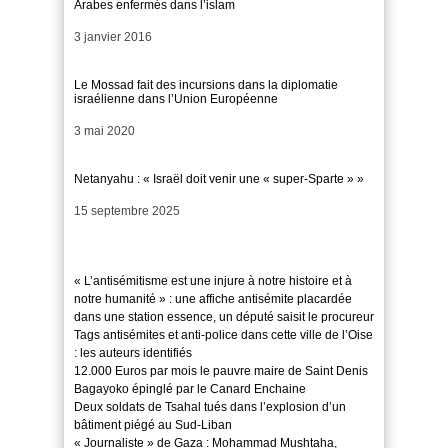
Arabes enfermés dans l’islam
Date
3 janvier 2016
Le Mossad fait des incursions dans la diplomatie
israélienne dans l’Union Européenne
Date
3 mai 2020
Netanyahu : « Israël doit venir une « super-Sparte » »
Date
15 septembre 2025
« L’antisémitisme est une injure à notre histoire et à
notre humanité » : une affiche antisémite placardée
dans une station essence, un député saisit le procureur
Tags antisémites et anti-police dans cette ville de l’Oise
: les auteurs identifiés
12.000 Euros par mois le pauvre maire de Saint Denis
Bagayoko épinglé par le Canard Enchaine
Deux soldats de Tsahal tués dans l’explosion d’un
bâtiment piégé au Sud-Liban
« Journaliste » de Gaza : Mohammad Mushtaha,