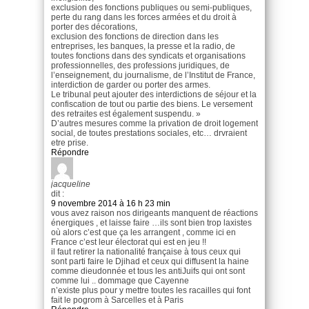
exclusion des fonctions publiques ou semi-publiques,
perte du rang dans les forces armées et du droit à
porter des décorations,
exclusion des fonctions de direction dans les
entreprises, les banques, la presse et la radio, de
toutes fonctions dans des syndicats et organisations
professionnelles, des professions juridiques, de
l’enseignement, du journalisme, de l’Institut de France,
interdiction de garder ou porter des armes.
Le tribunal peut ajouter des interdictions de séjour et la
confiscation de tout ou partie des biens. Le versement
des retraites est également suspendu. »
D’autres mesures comme la privation de droit logement
social, de toutes prestations sociales, etc… drvraient
etre prise.
Répondre
jacqueline
dit :
9 novembre 2014 à 16 h 23 min
vous avez raison nos dirigeants manquent de réactions
énergiques , et laisse faire …ils sont bien trop laxistes
où alors c’est que ça les arrangent , comme ici en
France c’est leur électorat qui est en jeu !!
il faut retirer la nationalité française à tous ceux qui
sont parti faire le Djihad et ceux qui diffusent la haine
comme dieudonnée et tous les antiJuifs qui ont sont
comme lui .. dommage que Cayenne
n’existe plus pour y mettre toutes les racailles qui font
fait le pogrom à Sarcelles et à Paris