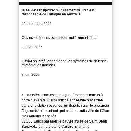
Israël devrait riposter militairement si l’Iran est
responsable de l’attaque en Australie
Date
15 décembre 2025
Ces mystérieuses explosions qui frappent l’Iran
Date
30 avril 2025
L’aviation israélienne frappe les systèmes de défense
stratégiques iraniens
Date
8 juin 2026
« L’antisémitisme est une injure à notre histoire et à
notre humanité » : une affiche antisémite placardée
dans une station essence, un député saisit le procureur
Tags antisémites et anti-police dans cette ville de l’Oise
: les auteurs identifiés
12.000 Euros par mois le pauvre maire de Saint Denis
Bagayoko épinglé par le Canard Enchaine