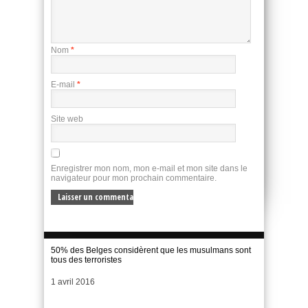
Nom
*
E-mail
*
Site web
Enregistrer mon nom, mon e-mail et mon site dans le
navigateur pour mon prochain commentaire.
50% des Belges considèrent que les musulmans sont
tous des terroristes
Date
1 avril 2016