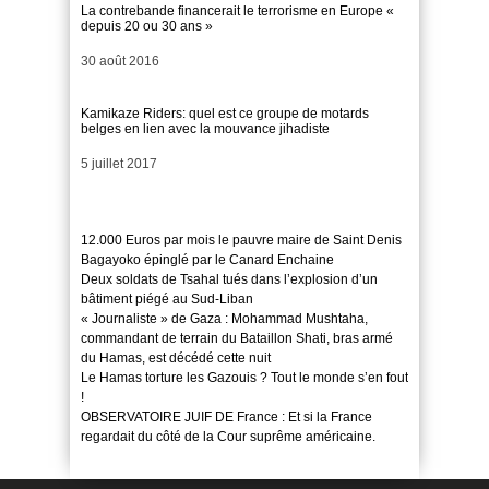
La contrebande financerait le terrorisme en Europe «
depuis 20 ou 30 ans »
Date
30 août 2016
Kamikaze Riders: quel est ce groupe de motards
belges en lien avec la mouvance jihadiste
Date
5 juillet 2017
12.000 Euros par mois le pauvre maire de Saint Denis
Bagayoko épinglé par le Canard Enchaine
Deux soldats de Tsahal tués dans l’explosion d’un
bâtiment piégé au Sud-Liban
« Journaliste » de Gaza : Mohammad Mushtaha,
commandant de terrain du Bataillon Shati, bras armé
du Hamas, est décédé cette nuit
Le Hamas torture les Gazouis ? Tout le monde s’en fout
!
OBSERVATOIRE JUIF DE France : Et si la France
regardait du côté de la Cour suprême américaine.