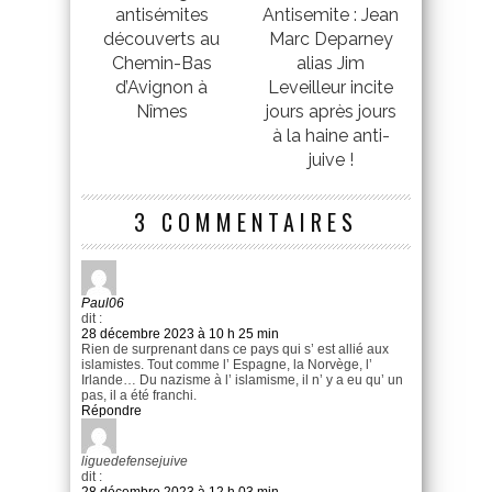
antisémites
Antisemite : Jean
découverts au
Marc Deparney
Chemin-Bas
alias Jim
d’Avignon à
Leveilleur incite
Nîmes
jours après jours
à la haine anti-
juive !
3 COMMENTAIRES
Paul06
dit :
28 décembre 2023 à 10 h 25 min
Rien de surprenant dans ce pays qui s’ est allié aux
islamistes. Tout comme l’ Espagne, la Norvège, l’
Irlande… Du nazisme à l’ islamisme, il n’ y a eu qu’ un
pas, il a été franchi.
Répondre
liguedefensejuive
dit :
28 décembre 2023 à 12 h 03 min