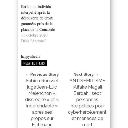
Paris : un individu
interpellé après la
découverte de croix
gammées près de la
place de la Concorde
11 octobre 2020
Dans "Actions"
happywheels
RELATED ITEMS
← Previous Story
Next Story →
Fabien Roussel
ANTISEMITISME
juge Jean-Luc
:Affaire Magali
Mélenchon «
Berdah : sept
discrédité » et «
personnes
indéfendable »
interpellées pour
après ses
cyberharcèlement
propos sur
et menaces de
Eichmann
mort