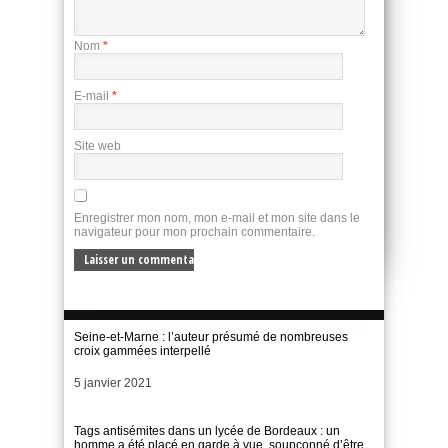
Nom
*
E-mail
*
Site web
Enregistrer mon nom, mon e-mail et mon site dans le
navigateur pour mon prochain commentaire.
Seine-et-Marne : l’auteur présumé de nombreuses
croix gammées interpellé
Date
5 janvier 2021
Tags antisémites dans un lycée de Bordeaux : un
homme a été placé en garde à vue, soupçonné d’être