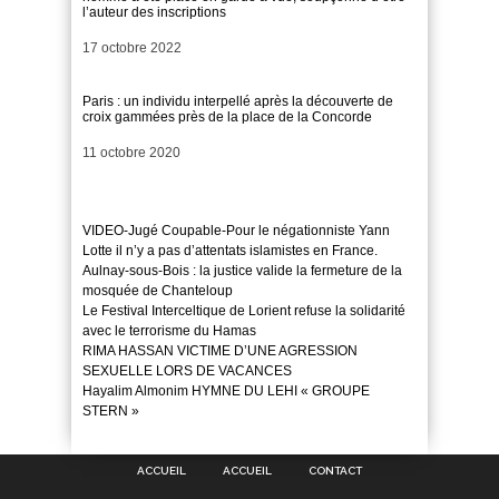
l’auteur des inscriptions
Date
17 octobre 2022
Paris : un individu interpellé après la découverte de
croix gammées près de la place de la Concorde
Date
11 octobre 2020
VIDEO-Jugé Coupable-Pour le négationniste Yann
Lotte il n’y a pas d’attentats islamistes en France.
Aulnay-sous-Bois : la justice valide la fermeture de la
mosquée de Chanteloup
Le Festival Interceltique de Lorient refuse la solidarité
avec le terrorisme du Hamas
RIMA HASSAN VICTIME D’UNE AGRESSION
SEXUELLE LORS DE VACANCES
Hayalim Almonim HYMNE DU LEHI « GROUPE
STERN »
ACCUEIL
ACCUEIL
CONTACT