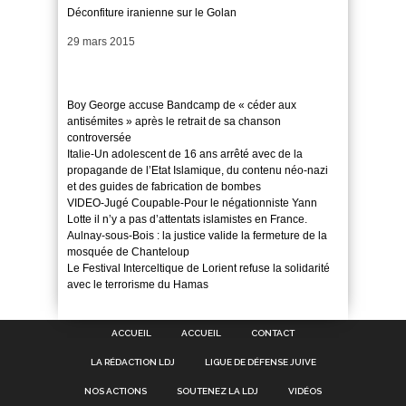
Déconfiture iranienne sur le Golan
Date
29 mars 2015
Boy George accuse Bandcamp de « céder aux
antisémites » après le retrait de sa chanson
controversée
Italie-Un adolescent de 16 ans arrêté avec de la
propagande de l’Etat Islamique, du contenu néo-nazi
et des guides de fabrication de bombes
VIDEO-Jugé Coupable-Pour le négationniste Yann
Lotte il n’y a pas d’attentats islamistes en France.
Aulnay-sous-Bois : la justice valide la fermeture de la
mosquée de Chanteloup
Le Festival Interceltique de Lorient refuse la solidarité
avec le terrorisme du Hamas
ACCUEIL
ACCUEIL
CONTACT
LA RÉDACTION LDJ
LIGUE DE DÉFENSE JUIVE
NOS ACTIONS
SOUTENEZ LA LDJ
VIDÉOS