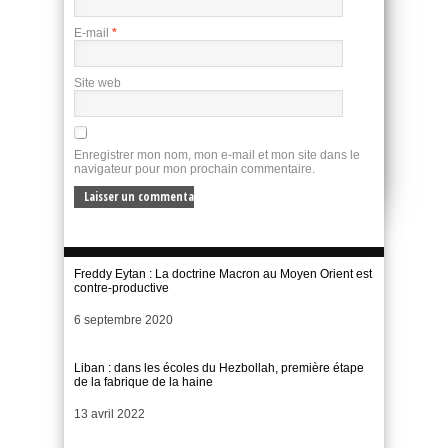
E-mail
*
Site web
Enregistrer mon nom, mon e-mail et mon site dans le
navigateur pour mon prochain commentaire.
Freddy Eytan : La doctrine Macron au Moyen Orient est
contre-productive
Date
6 septembre 2020
Liban : dans les écoles du Hezbollah, première étape
de la fabrique de la haine
Date
13 avril 2022