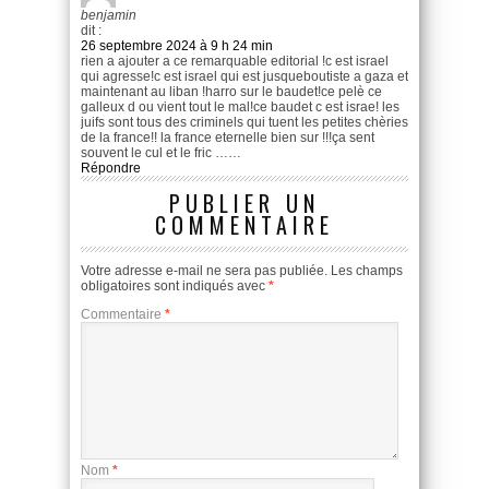
benjamin
dit :
26 septembre 2024 à 9 h 24 min
rien a ajouter a ce remarquable editorial !c est israel
qui agresse!c est israel qui est jusqueboutiste a gaza et
maintenant au liban !harro sur le baudet!ce pelè ce
galleux d ou vient tout le mal!ce baudet c est israe! les
juifs sont tous des criminels qui tuent les petites chèries
de la france!! la france eternelle bien sur !!!ça sent
souvent le cul et le fric ……
Répondre
PUBLIER UN
COMMENTAIRE
Votre adresse e-mail ne sera pas publiée.
Les champs
obligatoires sont indiqués avec
*
Commentaire
*
Nom
*