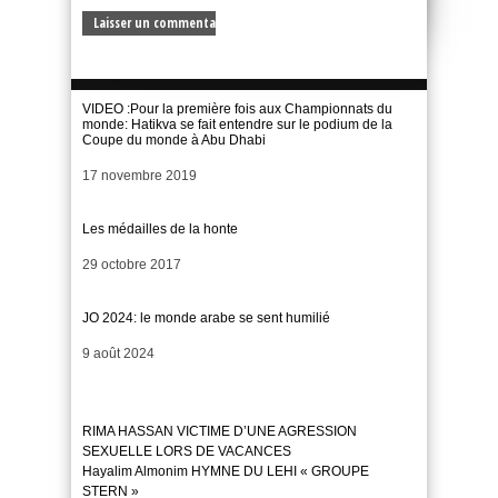
VIDEO :Pour la première fois aux Championnats du
monde: Hatikva se fait entendre sur le podium de la
Coupe du monde à Abu Dhabi
Date
17 novembre 2019
Les médailles de la honte
Date
29 octobre 2017
JO 2024: le monde arabe se sent humilié
Date
9 août 2024
RIMA HASSAN VICTIME D’UNE AGRESSION
SEXUELLE LORS DE VACANCES
Hayalim Almonim HYMNE DU LEHI « GROUPE
STERN »