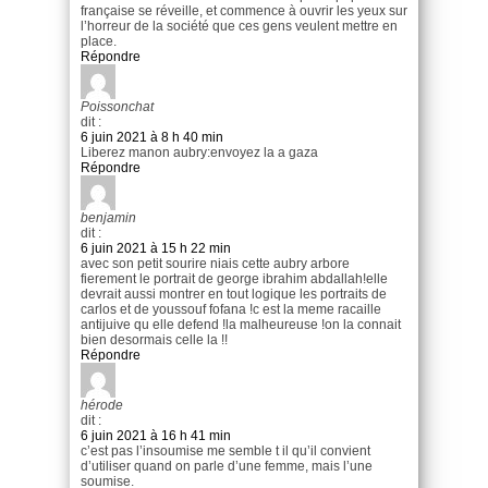
française se réveille, et commence à ouvrir les yeux sur
l’horreur de la société que ces gens veulent mettre en
place.
Répondre
Poissonchat
dit :
6 juin 2021 à 8 h 40 min
Liberez manon aubry:envoyez la a gaza
Répondre
benjamin
dit :
6 juin 2021 à 15 h 22 min
avec son petit sourire niais cette aubry arbore
fierement le portrait de george ibrahim abdallah!elle
devrait aussi montrer en tout logique les portraits de
carlos et de youssouf fofana !c est la meme racaille
antijuive qu elle defend !la malheureuse !on la connait
bien desormais celle la !!
Répondre
hérode
dit :
6 juin 2021 à 16 h 41 min
c’est pas l’insoumise me semble t il qu’il convient
d’utiliser quand on parle d’une femme, mais l’une
soumise.