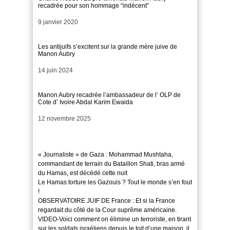
recadrée pour son hommage “indécent”
Date
9 janvier 2020
Les antijuifs s’excitent sur la grande mère juive de
Manon Aubry
Date
14 juin 2024
Manon Aubry recadrée l’ambassadeur de l’ OLP de
Cote d’ Ivoire Abdal Karim Ewaida
Date
12 novembre 2025
« Journaliste » de Gaza : Mohammad Mushtaha,
commandant de terrain du Bataillon Shati, bras armé
du Hamas, est décédé cette nuit
Le Hamas torture les Gazouis ? Tout le monde s’en fout
!
OBSERVATOIRE JUIF DE France : Et si la France
regardait du côté de la Cour suprême américaine.
VIDEO-Voici comment on élimine un terroriste, en tirant
sur les soldats israéliens depuis le toit d’une maison, il