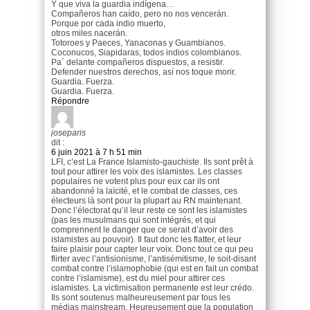
Y que viva la guardia indígena…
Compañeros han caído, pero no nos vencerán.
Porque por cada indio muerto,
otros miles nacerán.
Totoroes y Paeces, Yanaconas y Guambianos.
Coconucos, Siapidaras, todos indios colombianos.
Pa´ delante compañeros dispuestos, a resistir.
Defender nuestros derechos, así nos toque morir.
Guardia. Fuerza.
Guardia. Fuerza.
Répondre
joseparis
dit :
6 juin 2021 à 7 h 51 min
LFI, c’est La France Islamisto-gauchiste. Ils sont prêt à
tout pour attirer les voix des islamistes. Les classes
populaires ne votent plus pour eux car ils ont
abandonné la laïcité, et le combat de classes, ces
électeurs là sont pour la plupart au RN maintenant.
Donc l’électorat qu’il leur reste ce sont les islamistes
(pas les musulmans qui sont intégrés, et qui
comprennent le danger que ce serait d’avoir des
islamistes au pouvoir). Il faut donc les flatter, et leur
faire plaisir pour capter leur voix. Donc tout ce qui peu
flirter avec l’antisionisme, l’antisémitisme, le soit-disant
combat contre l’islamophobie (qui est en fait un combat
contre l’islamisme), est du miel pour attirer ces
islamistes. La victimisation permanente est leur crédo.
Ils sont soutenus malheureusement par tous les
médias mainstream. Heureusement que la population