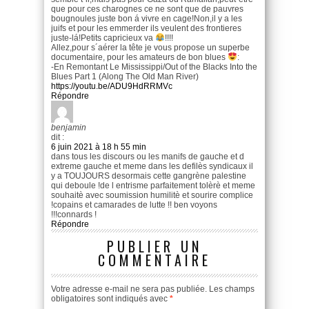
que pour ces charognes ce ne sont que de pauvres
bougnoules juste bon á vivre en cage!Non,il y a les
juifs et pour les emmerder ils veulent des frontieres
juste-lá!Petits capricieux va
!!!!
Allez,pour s´aérer la tête je vous propose un superbe
documentaire, pour les amateurs de bon blues
:
-En Remontant Le Mississippi/Out of the Blacks Into the
Blues Part 1 (Along The Old Man River)
https://youtu.be/ADU9HdRRMVc
Répondre
benjamin
dit :
6 juin 2021 à 18 h 55 min
dans tous les discours ou les manifs de gauche et d
extreme gauche et meme dans les defilès syndicaux il
y a TOUJOURS desormais cette gangrène palestine
qui deboule !de l entrisme parfaitement tolèrè et meme
souhaitè avec soumission humilitè et sourire complice
!copains et camarades de lutte !! ben voyons
!!!connards !
Répondre
PUBLIER UN
COMMENTAIRE
Votre adresse e-mail ne sera pas publiée.
Les champs
obligatoires sont indiqués avec
*