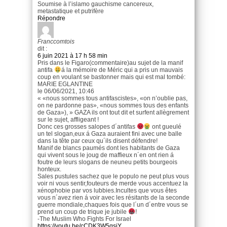
Soumise à l’islamo gauchisme cancereux,
metastatique et putrifère
Répondre
Franccomtois
dit :
6 juin 2021 à 17 h 58 min
Pris dans le Figaro(commentaire)au sujet de la manif
antifa
á la mémoire de Méric qui a pris un mauvais
coup en voulant se bastonner mais qui est mal tombé:
MARIE EGLANTINE
le 06/06/2021, 10:46
« «nous sommes tous antifascistes», «on n’oublie pas,
on ne pardonne pas», «nous sommes tous des enfants
de Gaza»), » GAZA ils ont tout dit et surfent allègrement
sur le sujet, affligeant !
Donc ces grosses salopes d´antifas
ont gueulé
un tel slogan,eux á Gaza auraient fini avec une balle
dans la tête par ceux qu´ils disent défendre!
Manif de blancs paumés dont les habitants de Gaza
qui vivent sous le joug de maffieux n´en ont rien á
foutre de leurs slogans de neuneu petits bourgeois
honteux.
Sales pustules sachez que le populo ne peut plus vous
voir ni vous sentir,fouteurs de merde vous accentuez la
xénophobie par vos lubbies.Incultes que vous êtes
vous n´avez rien á voir avec les résitants de la seconde
guerre mondiale,chaques fois que l´un d´entre vous se
prend un coup de trique je jubile
!
-The Muslim Who Fights For Israel
https://youtu.be/cCDK3W5qsjY