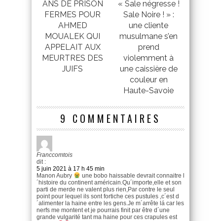
ANS DE PRISON
« Sale négresse !
FERMES POUR
Sale Noire ! » :
AHMED
une cliente
MOUALEK QUI
musulmane s’en
APPELAIT AUX
prend
MEURTRES DES
violemment à
JUIFS
une caissière de
couleur en
Haute-Savoie
9 COMMENTAIRES
Franccomtois
dit :
5 juin 2021 à 17 h 45 min
Manon Aubry
une bobo haissable devrait connaitre l
´histoire du continent américain.Qu´importe,elle et son
parti de merde ne valent plus rien,Par contre le seul
point pour lequel ils sont fortiche ces pustules ,c´est d
´alimenter la haine entre les gens.Je m´arrête lá car les
nerfs me montent et je pourrais finit par être d´une
grande vulgarité tant ma haine pour ces crapules est