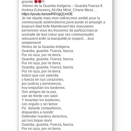
grande
!!!
-Himno de la Guardia Indígena – Guardia Fuerza ft.
Andrea Echeverry, Ali Aka Mind, Chane Meza …
https://youtu.be/uwR6VgQ1mOE
Je me répete mais mon intêret,mon amitié pour la
communauté amérindienne,juive,kurde et amazigh a
toujours était forte.Maintenant des mauvaises
personnes vous les trouverez de partout,mais je
souhaite de tout coeur que ces communautés
retrouvent enfin la tranquilité,le respect….tout
simplement!
Himno de la Guardia Indígena
Guardia, guardia. Fuerza, fuerza.
Por mi raza, por mi tierra.
Guardia, guardia. Fuerza, fuerza.
Por mi raza, por mi tierra.
Guardia, guardia. Fuerza, fuerza.
Por mi raza, por mi tierra.
Indios que con valentía
y fuerza en sus corazones,
por justicia y pervivencia,
hoy empuñan los bastones.
Son amigos de la paz,
van de frente con valor.
Y levantan los bastones,
con orgullo y sin temor.
Pa´ delante compañeros,
dispuestos a resistir:
Defender nuestros derechos,
así nos toque morir.
Guardia, guardia. Fuerza, fuerza.
Por mi raza, por mi tierra.