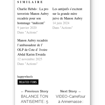
SIMILAIRE
Charlie Hebdo : La pro
Les antijuifs s’excitent
terroriste Manon Aubry
sur la grande mère
recadrée pour son
juive de Manon Aubry
hommage “indécent”
14 juin 2024
9 janvier 2020
Dans "Actions"
Dans "Actions"
Manon Aubry recadrée
l’ambassadeur de l’
OLP de Cote d’ Ivoire
Abdal Karim Ewaida
12 novembre 2025
Dans "Actions"
happywheels
RELATED ITEMS
← Previous Story
Next Story →
BALANCE TON
VIDEO-Carrefour
ANTISEMITE : 5
à Annemasse :