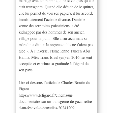
mariage avec un rabbin qui ne savait pas qu’elle
était transgenre. Quand elle décide de le quitter,
elle lui permet de voir ses papiers, il lui accorde
immédiatement l’acte de divorce. Danielle
venue des territoires palestiniens, a été
kidnappée par des hommes de son ancien
village pour la punir. Elle a survécu mais sa
mère lui a dit : « Je regrette qu’ils ne t’aient pas
tuée ». À l’inverse, l’Israélienne Talleen Abu
Hanna, Miss Trans Israel (en) en 2016, se sent
acceptée et exprime sa gratitude à l’égard de
son pays
Lire ci-dessous l’article de Charles Boutin du
Figaro
https://www.lefigaro.fr/cinema/un-
documentaire-sur-un-transgenre-de-gaza-retire-
d-un-festival-a-bruxelles-20241209