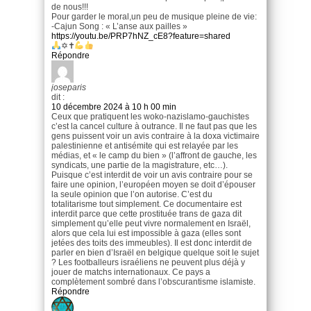
de nous!!!
Pour garder le moral,un peu de musique pleine de vie:
-Cajun Song : « L’anse aux pailles »
https://youtu.be/PRP7hNZ_cE8?feature=shared
✡✝
Répondre
joseparis
dit :
10 décembre 2024 à 10 h 00 min
Ceux que pratiquent les woko-nazislamo-gauchistes
c’est la cancel culture à outrance. Il ne faut pas que les
gens puissent voir un avis contraire à la doxa victimaire
palestinienne et antisémite qui est relayée par les
médias, et « le camp du bien » (l’affront de gauche, les
syndicats, une partie de la magistrature, etc…).
Puisque c’est interdit de voir un avis contraire pour se
faire une opinion, l’européen moyen se doit d’épouser
la seule opinion que l’on autorise. C’est du
totalitarisme tout simplement. Ce documentaire est
interdit parce que cette prostituée trans de gaza dit
simplement qu’elle peut vivre normalement en Israël,
alors que cela lui est impossible à gaza (elles sont
jetées des toits des immeubles). Il est donc interdit de
parler en bien d’Israël en belgique quelque soit le sujet
? Les footballeurs israéliens ne peuvent plus déjà y
jouer de matchs internationaux. Ce pays a
complètement sombré dans l’obscurantisme islamiste.
Répondre