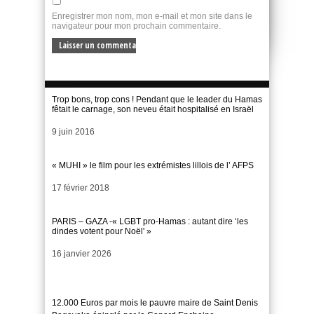
Enregistrer mon nom, mon e-mail et mon site dans le
navigateur pour mon prochain commentaire.
Trop bons, trop cons ! Pendant que le leader du Hamas
fêtait le carnage, son neveu était hospitalisé en Israël
Date
9 juin 2016
« MUHI » le film pour les extrémistes lillois de l’ AFPS
Date
17 février 2018
PARIS – GAZA -« LGBT pro-Hamas : autant dire ‘les
dindes votent pour Noël' »
Date
16 janvier 2026
12.000 Euros par mois le pauvre maire de Saint Denis