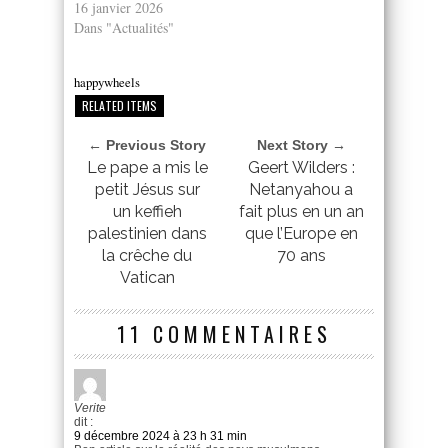
16 janvier 2026
Dans "Actualités"
happywheels
RELATED ITEMS
← Previous Story
Next Story →
Le pape a mis le
Geert Wilders :
petit Jésus sur
Netanyahou a
un keffieh
fait plus en un an
palestinien dans
que l’Europe en
la crêche du
70 ans
Vatican
11 COMMENTAIRES
Verite
dit :
9 décembre 2024 à 23 h 31 min