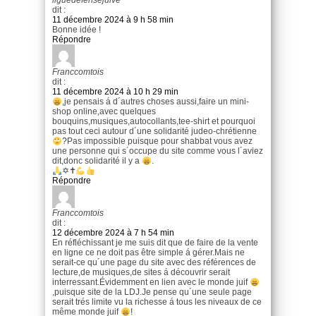
liguedefensejuive
dit :
11 décembre 2024 à 9 h 58 min
Bonne idée !
Répondre
Franccomtois
dit :
11 décembre 2024 à 10 h 29 min
,je pensais á d´autres choses aussi,faire un mini-
shop online,avec quelques
bouquins,musiques,autocollants,tee-shirt et pourquoi
pas tout ceci autour d´une solidarité judeo-chrétienne
?Pas impossible puisque pour shabbat vous avez
une personne qui s´occupe du site comme vous l´aviez
dit,donc solidarité il y a
.
✡✝
Répondre
Franccomtois
dit :
12 décembre 2024 à 7 h 54 min
En réfléchissant je me suis dit que de faire de la vente
en ligne ce ne doit pas être simple á gérer.Mais ne
serait-ce qu´une page du site avec des références de
lecture,de musiques,de sites á découvrir serait
interressant.Évidemment en lien avec le monde juif
,puisque site de la LDJ.Je pense qu´une seule page
serait trés limite vu la richesse á tous les niveaux de ce
même monde juif
!