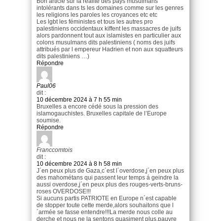
Bon article sur la réalité des pays musulmans
intolérants dans ts les domaines comme sur les genres
les religions les paroles les croyances etc etc
Les lgbt les féministes et tous les autres pro
palestiniens occidentaux kiffent les massacres de juifs
alors pardonnent tout aux islamistes en particulier aux
colons musulmans dits palestiniens ( noms des juifs
attribués par l empereur Hadrien et non aux squatteurs
dits palestiniens …)
Répondre
Paul06
dit :
10 décembre 2024 à 7 h 55 min
Bruxelles a encore cédé sous la pression des
islamogauchistes. Bruxelles capitale de l’Europe
soumise.
Répondre
Franccomtois
dit :
10 décembre 2024 à 8 h 58 min
J´en peux plus de Gaza,c´est l´overdose,j´en peux plus
des mahométans qui passent leur temps á geindre la
aussi overdose,j´en peux plus des rouges-verts-bruns-
roses OVERDOSE!!!
Si aucuns partis PATRIOTE en Europe n´est capable
de stopper toute cette merde,alors souhaitons que l
´armée se fasse entendre!!!La merde nous colle au
derche et nous ne la sentons quasiment plus,pauvre